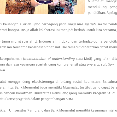
Muamalat mengem
mendukung peng
pendidikan. Apalagi
ti keuangan syariah yang berpegang pada
maqashid syariah
, sektor pen
erasi bangsa. Insya Allah kolaborasi ini menjadi berkah untuk kita bersama
ertama murni syariah di Indonesia ini, dukungan terhadap dunia pendid
rdasan terutama kecerdasan finansial. Hal tersebut diharapkan dapat menin
 kesepahaman (
memorandum of understanding
atau MoU) yang telah dit
anan dan jasa keuangan syariah yang komprehensif atau
one stop solution
mu
swa.
lat menggandeng ekosistemnya di bidang sosial keumatan, Baitulma
elain itu, Bank Muamalat juga memiliki Muamalat Institut yang dapat ber
aras dengan komitmen Universitas Pamulang yang memiliki Program Studi
aitu konsep syariah dalam pengembangan SDM.
kian, Universitas Pamulang dan Bank Muamalat memiliki kesamaan misi 