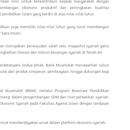
ban misi untuk berkontribusi kepada masyarakat dengan
embangan ekonomi produktif dan peningkatan kualitas
 pendidikan Islam yang berdiri di atas nilai-nilai luhur.
didikan juga memiliki nilai-nilai luhur yang turut membangun
," kata Imam.
ikan merupakan perwujudan salah satu
maqashid syariah
yaitu
gkatkan literasi dan inklusi keuangan syariah di Tanah Air.
andatangani kedua pihak, Bank Muamalat menawarkan solusi
lai dari produk simpanan, pembiayaan, hingga dukungan bagi
al Muamalat (BMM), melalui Program Beasiswa Pendidikan
sinergi dalam pengembangan SDM dan riset perbankan syariah.
 Ekonomi Syariah pada Fakultas Agama Islam dengan landasan
untuk memberdayakan umat dalam platform ekonomi syariah.