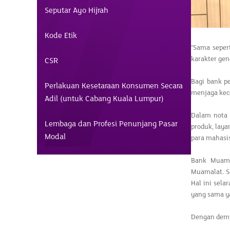
Seputar Ayo Hijrah
Kode Etik
"Sama seper
karakter gen
CSR
Bagi bank p
Perlakuan Kesetaraan Konsumen Secara
menjaga kece
Adil (untuk Cabang Kuala Lumpur)
Dalam nota
Lembaga dan Profesi Penunjang Pasar
produk, lay
Modal
para mahasi
Bank Muama
Muamalat. S
Hal ini sel
yang sama y
Dengan demi