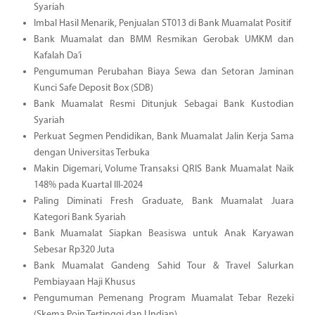
Syariah
Imbal Hasil Menarik, Penjualan ST013 di Bank Muamalat Positif
Bank Muamalat dan BMM Resmikan Gerobak UMKM dan
Kafalah Da’i
Pengumuman Perubahan Biaya Sewa dan Setoran Jaminan
Kunci Safe Deposit Box (SDB)
Bank Muamalat Resmi Ditunjuk Sebagai Bank Kustodian
Syariah
Perkuat Segmen Pendidikan, Bank Muamalat Jalin Kerja Sama
dengan Universitas Terbuka
Makin Digemari, Volume Transaksi QRIS Bank Muamalat Naik
148% pada Kuartal III-2024
Paling Diminati Fresh Graduate, Bank Muamalat Juara
Kategori Bank Syariah
Bank Muamalat Siapkan Beasiswa untuk Anak Karyawan
Sebesar Rp320 Juta
Bank Muamalat Gandeng Sahid Tour & Travel Salurkan
Pembiayaan Haji Khusus
Pengumuman Pemenang Program Muamalat Tebar Rezeki
(Skema Poin Tertinggi dan Undian)