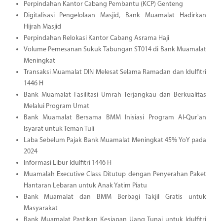
Perpindahan Kantor Cabang Pembantu (KCP) Genteng
Digitalisasi Pengelolaan Masjid, Bank Muamalat Hadirkan
Hijrah Masjid
Perpindahan Relokasi Kantor Cabang Asrama Haji
Volume Pemesanan Sukuk Tabungan ST014 di Bank Muamalat
Meningkat
Transaksi Muamalat DIN Melesat Selama Ramadan dan Idulfitri
1446 H
Bank Muamalat Fasilitasi Umrah Terjangkau dan Berkualitas
Melalui Program Umat
Bank Muamalat Bersama BMM Inisiasi Program Al-Qur'an
Isyarat untuk Teman Tuli
Laba Sebelum Pajak Bank Muamalat Meningkat 45% YoY pada
2024
Informasi Libur Idulfitri 1446 H
Muamalah Executive Class Ditutup dengan Penyerahan Paket
Hantaran Lebaran untuk Anak Yatim Piatu
Bank Muamalat dan BMM Berbagi Takjil Gratis untuk
Masyarakat
Bank Muamalat Pastikan Kesiapan Uang Tunai untuk Idulfitri