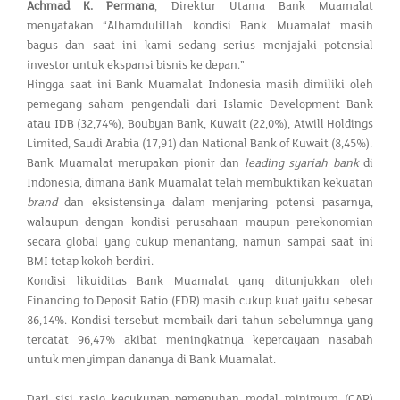
Achmad K. Permana
, Direktur Utama Bank Muamalat
menyatakan “Alhamdulillah kondisi Bank Muamalat masih
bagus dan saat ini kami sedang serius menjajaki potensial
investor untuk ekspansi bisnis ke depan.”
Hingga saat ini Bank Muamalat Indonesia masih dimiliki oleh
pemegang saham pengendali dari Islamic Development Bank
atau IDB (32,74%), Boubyan Bank, Kuwait (22,0%), Atwill Holdings
Limited, Saudi Arabia (17,91) dan National Bank of Kuwait (8,45%).
Bank Muamalat merupakan pionir dan
leading syariah bank
di
Indonesia, dimana Bank Muamalat telah membuktikan kekuatan
brand
dan eksistensinya dalam menjaring potensi pasarnya,
walaupun dengan kondisi perusahaan maupun perekonomian
secara global yang cukup menantang, namun sampai saat ini
BMI tetap kokoh berdiri.
Kondisi likuiditas Bank Muamalat yang ditunjukkan oleh
Financing to Deposit Ratio (FDR) masih cukup kuat yaitu sebesar
86,14%. Kondisi tersebut membaik dari tahun sebelumnya yang
tercatat 96,47% akibat meningkatnya kepercayaan nasabah
untuk menyimpan dananya di Bank Muamalat.
Dari sisi rasio kecukupan pemenuhan modal minimum (CAR)