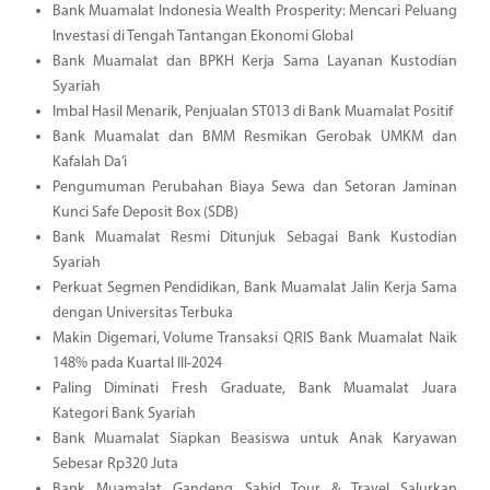
Bank Muamalat Indonesia Wealth Prosperity: Mencari Peluang
Investasi di Tengah Tantangan Ekonomi Global
Bank Muamalat dan BPKH Kerja Sama Layanan Kustodian
Syariah
Imbal Hasil Menarik, Penjualan ST013 di Bank Muamalat Positif
Bank Muamalat dan BMM Resmikan Gerobak UMKM dan
Kafalah Da’i
Pengumuman Perubahan Biaya Sewa dan Setoran Jaminan
Kunci Safe Deposit Box (SDB)
Bank Muamalat Resmi Ditunjuk Sebagai Bank Kustodian
Syariah
Perkuat Segmen Pendidikan, Bank Muamalat Jalin Kerja Sama
dengan Universitas Terbuka
Makin Digemari, Volume Transaksi QRIS Bank Muamalat Naik
148% pada Kuartal III-2024
Paling Diminati Fresh Graduate, Bank Muamalat Juara
Kategori Bank Syariah
Bank Muamalat Siapkan Beasiswa untuk Anak Karyawan
Sebesar Rp320 Juta
Bank Muamalat Gandeng Sahid Tour & Travel Salurkan