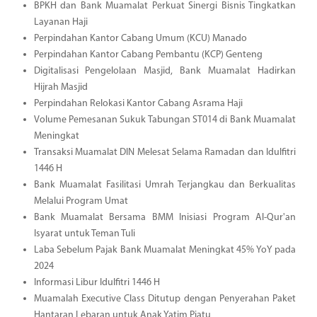
BPKH dan Bank Muamalat Perkuat Sinergi Bisnis Tingkatkan
Layanan Haji
Perpindahan Kantor Cabang Umum (KCU) Manado
Perpindahan Kantor Cabang Pembantu (KCP) Genteng
Digitalisasi Pengelolaan Masjid, Bank Muamalat Hadirkan
Hijrah Masjid
Perpindahan Relokasi Kantor Cabang Asrama Haji
Volume Pemesanan Sukuk Tabungan ST014 di Bank Muamalat
Meningkat
Transaksi Muamalat DIN Melesat Selama Ramadan dan Idulfitri
1446 H
Bank Muamalat Fasilitasi Umrah Terjangkau dan Berkualitas
Melalui Program Umat
Bank Muamalat Bersama BMM Inisiasi Program Al-Qur'an
Isyarat untuk Teman Tuli
Laba Sebelum Pajak Bank Muamalat Meningkat 45% YoY pada
2024
Informasi Libur Idulfitri 1446 H
Muamalah Executive Class Ditutup dengan Penyerahan Paket
Hantaran Lebaran untuk Anak Yatim Piatu