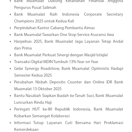
Bank Muamalat Dukung Ketahanan Finansial Anggota
Pengurus Pusat Salimah
Bank Muamalat Raih Indonesia Corporate Secretary
Champions 2025 untuk Kedua Kali
Perpindahan Kantor Cabang Pembantu Aimas
Bank Muamalat Tawarkan One Stop Service Asuransi Jiwa
Harpelnas 2025, Bank Muamalat Jaga Layanan Tetap Andal
dan Prima
Bank Muamalat Perkuat Sinergi dengan Masjid Istiqlal
Transaksi Digital MDIN Tumbuh 13% Year on Year
Gelar Synergy Roadshow, Bank Muamalat Optimistis Hadapi
Semester Kedua 2025
Perubahan Nisbah Deposito Counter dan Online IDR Bank
Muamalat 13 Oktober 2025
Bantu Nasabah Siapkan Ibadah ke Tanah Suci, Bank Muamalat
Luncurkan Rindu Haji
Peringati HUT ke-80 Republik Indonesia, Bank Muamalat
Kobarkan Semangat Kolaborasi
Informasi Tutup Layanan Cuti Bersama Hari Proklamasi
Kemerdekaan