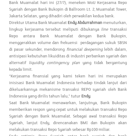
Bank Muamalat hari ini (27/7), meneken MoU Kerjasama Repo
Syariah dengan Bank Bukopin di Ballroom Lt. 2, Muamalat Tower,
Jakarta Selatan, yang dihadiri oleh perwakilan kedua bank.
Direktur Utama Bank Muamalat
Endy Abdurrahman
menuturkan,
lingkup kerjasama tersebut meliputi dibukanya
line
transaksi
Repo antara Bank Muamalat dengan Bank Bukopin,
menggerakkan volume dan frekuensi perdagangan sukuk SBSN
di pasar sekunder, mendorong
financial
deepening
lebih dalam,
antisipasi kebutuhan likuiditas di industri perbankan syariah dan
alternatif
liquidity contingency plan
yang tidak bergantung
kepada limit.
“Kerjasama finansial yang kami teken hari ini merupakan
inisisasi Bank Muamalat Indonesia terhadap tindak lanjut dari
dikeluarkannya mekanisme transaksi REPO syariah oleh Bank
Indonesia yang dirilis tahun lalu,” tutur
Endy
.
Saat Bank Muamalat menawarkan, lanjutnya, Bank Bukopin
memberikan respon yang cepat untuk melakukan transaksi Repo
Syariah dengan Bank Muamalat. Sebagai awal transaksi Repo
Syariah, lanjut Endy, direncanakan BMI dan Bukopin akan
melakukan transaksi Repo Syariah sebesar Rp100 miliar.