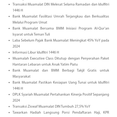
Transaksi Muamalat DIN Melesat Selama Ramadan dan Idulfitri
1446 H
Bank Muamalat Fasilitasi Umrah Terjangkau dan Berkualitas
Melalui Program Umat
Bank Muamalat Bersama BMM Inisiasi Program Al-Qur'an
Isyarat untuk Teman Tuli
Laba Sebelum Pajak Bank Muamalat Meningkat 45% YoY pada
2024
Informasi Libur Idulfitri 1446 H
Muamalah Executive Class Ditutup dengan Penyerahan Paket
Hantaran Lebaran untuk Anak Yatim Piatu
Bank Muamalat dan BMM Berbagi Takjil Gratis untuk
Masyarakat
Bank Muamalat Pastikan Kesiapan Uang Tunai untuk Idulfitri
1446 H
DPLK Syariah Muamalat Pertahankan Kinerja Positif Sepanjang
2024
Transaksi Ziswaf Muamalat DIN Tumbuh 27,5% YoY
Tawarkan Hadiah Langsung Porsi Pendaftaran Haji, KPR