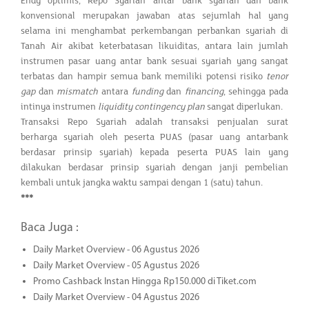
Endy optimis, Repo Syariah antar bank syariah dan bank
konvensional merupakan jawaban atas sejumlah hal yang
selama ini menghambat perkembangan perbankan syariah di
Tanah Air akibat keterbatasan likuiditas, antara lain jumlah
instrumen pasar uang antar bank sesuai syariah yang sangat
terbatas dan hampir semua bank memiliki potensi risiko
tenor
gap
dan
mismatch
antara
funding
dan
financing
, sehingga pada
intinya instrumen
liquidity contingency plan
sangat diperlukan.
Transaksi Repo Syariah adalah transaksi penjualan surat
berharga syariah oleh peserta PUAS (pasar uang antarbank
berdasar prinsip syariah) kepada peserta PUAS lain yang
dilakukan berdasar prinsip syariah dengan janji pembelian
kembali untuk jangka waktu sampai dengan 1 (satu) tahun.
***
Baca Juga :
Daily Market Overview - 06 Agustus 2026
Daily Market Overview - 05 Agustus 2026
Promo Cashback Instan Hingga Rp150.000 di Tiket.com
Daily Market Overview - 04 Agustus 2026