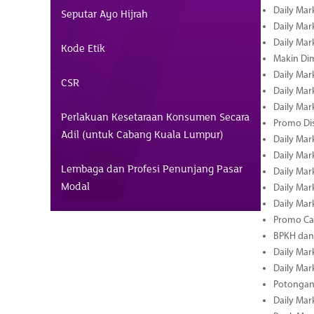
Daily Mar
Seputar Ayo Hijrah
Daily Mark
Daily Mark
Kode Etik
Makin Di
Daily Mark
CSR
Daily Mark
Daily Mark
Perlakuan Kesetaraan Konsumen Secara
Promo Dis
Adil (untuk Cabang Kuala Lumpur)
Daily Mark
Daily Mark
Lembaga dan Profesi Penunjang Pasar
Daily Mark
Modal
Daily Mark
Daily Mark
Promo Cas
BPKH dan
Daily Mark
Daily Mark
Potongan 
Daily Mark