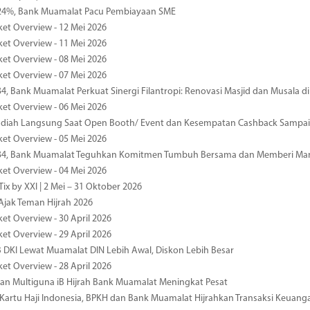
4%, Bank Muamalat Pacu Pembiayaan SME
ket Overview - 12 Mei 2026
ket Overview - 11 Mei 2026
ket Overview - 08 Mei 2026
ket Overview - 07 Mei 2026
34, Bank Muamalat Perkuat Sinergi Filantropi: Renovasi Masjid dan Musala 
ket Overview - 06 Mei 2026
diah Langsung Saat Open Booth/ Event dan Kesempatan Cashback Sampai
ket Overview - 05 Mei 2026
-34, Bank Muamalat Teguhkan Komitmen Tumbuh Bersama dan Memberi Ma
ket Overview - 04 Mei 2026
ix by XXI | 2 Mei – 31 Oktober 2026
jak Teman Hijrah 2026
ket Overview - 30 April 2026
ket Overview - 29 April 2026
 DKI Lewat Muamalat DIN Lebih Awal, Diskon Lebih Besar
ket Overview - 28 April 2026
n Multiguna iB Hijrah Bank Muamalat Meningkat Pesat
Kartu Haji Indonesia, BPKH dan Bank Muamalat Hijrahkan Transaksi Keuan