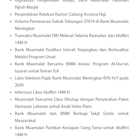
Digitalisasi Pengelolaan Masjid, Bank Muamalat Hadirkan
Hijrah Masjid
Perpindahan Relokasi Kantor Cabang Asrama Haji
Volume Pemesanan Sukuk Tabungan ST014 di Bank Muamalat
Meningkat
Transaksi Muamalat DIN Melesat Selama Ramadan dan Idulfitri
1446 H
Bank Muamalat Fasilitasi Umrah Terjangkau dan Berkualitas
Melalui Program Umat
Bank Muamalat Bersama BMM Inisiasi Program Al-Qur'an
Isyarat untuk Teman Tuli
Laba Sebelum Pajak Bank Muamalat Meningkat 45% YoY pada
2024
Informasi Libur Idulfitri 1446 H
Muamalah Executive Class Ditutup dengan Penyerahan Paket
Hantaran Lebaran untuk Anak Yatim Piatu
Bank Muamalat dan BMM Berbagi Takjil Gratis untuk
Masyarakat
Bank Muamalat Pastikan Kesiapan Uang Tunai untuk Idulfitri
1446 H