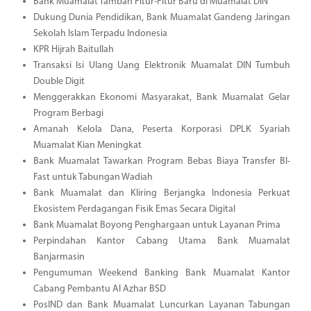
Bank Muamalat Tambah Fitur-Fitur Baru di Muamalat DIN
Dukung Dunia Pendidikan, Bank Muamalat Gandeng Jaringan
Sekolah Islam Terpadu Indonesia
KPR Hijrah Baitullah
Transaksi Isi Ulang Uang Elektronik Muamalat DIN Tumbuh
Double Digit
Menggerakkan Ekonomi Masyarakat, Bank Muamalat Gelar
Program Berbagi
Amanah Kelola Dana, Peserta Korporasi DPLK Syariah
Muamalat Kian Meningkat
Bank Muamalat Tawarkan Program Bebas Biaya Transfer BI-
Fast untuk Tabungan Wadiah
Bank Muamalat dan Kliring Berjangka Indonesia Perkuat
Ekosistem Perdagangan Fisik Emas Secara Digital
Bank Muamalat Boyong Penghargaan untuk Layanan Prima
Perpindahan Kantor Cabang Utama Bank Muamalat
Banjarmasin
Pengumuman Weekend Banking Bank Muamalat Kantor
Cabang Pembantu Al Azhar BSD
PosIND dan Bank Muamalat Luncurkan Layanan Tabungan