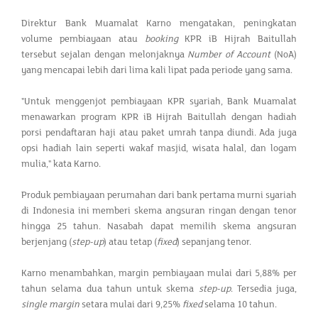
Direktur Bank Muamalat Karno mengatakan, peningkatan
volume pembiayaan atau
booking
KPR iB Hijrah Baitullah
tersebut sejalan dengan melonjaknya
Number of Account
(NoA)
yang mencapai lebih dari lima kali lipat pada periode yang sama.
"Untuk menggenjot pembiayaan KPR syariah, Bank Muamalat
menawarkan program KPR iB Hijrah Baitullah dengan hadiah
porsi pendaftaran haji atau paket umrah tanpa diundi. Ada juga
opsi hadiah lain seperti wakaf masjid, wisata halal, dan logam
mulia," kata Karno.
Produk pembiayaan perumahan dari bank pertama murni syariah
di Indonesia ini memberi skema angsuran ringan dengan tenor
hingga 25 tahun. Nasabah dapat memilih skema angsuran
berjenjang (
step-up
) atau tetap (
fixed
) sepanjang tenor.
Karno menambahkan, margin pembiayaan mulai dari 5,88% per
tahun selama dua tahun untuk skema
step-up
. Tersedia juga,
single margin
setara mulai dari 9,25%
fixed
selama 10 tahun.