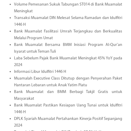
Volume Pemesanan Sukuk Tabungan ST014 di Bank Muamalat
Meningkat
Transaksi Muamalat DIN Melesat Selama Ramadan dan Idulfitri
1446 H
Bank Muamalat Fasilitasi Umrah Terjangkau dan Berkualitas
Melalui Program Umat
Bank Muamalat Bersama BMM Inisiasi Program Al-Qur'an
Isyarat untuk Teman Tuli
Laba Sebelum Pajak Bank Muamalat Meningkat 45% YoY pada
2024
Informasi Libur Idulfitri 1446 H
Muamalah Executive Class Ditutup dengan Penyerahan Paket
Hantaran Lebaran untuk Anak Yatim Piatu
Bank Muamalat dan BMM Berbagi Takjil Gratis untuk
Masyarakat
Bank Muamalat Pastikan Kesiapan Uang Tunai untuk Idulfitri
1446 H
DPLK Syariah Muamalat Pertahankan Kinerja Positif Sepanjang
2024