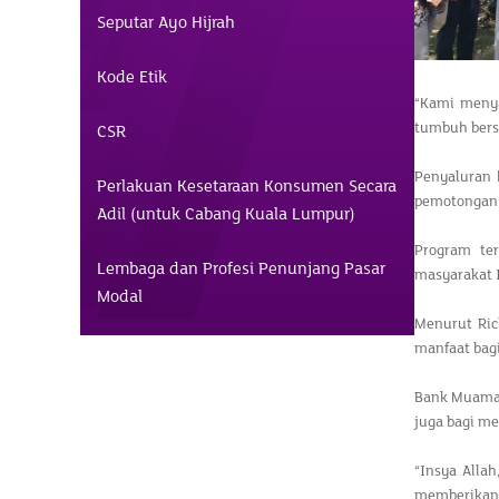
Seputar Ayo Hijrah
Kode Etik
“Kami menya
tumbuh bers
CSR
Penyaluran 
Perlakuan Kesetaraan Konsumen Secara
pemotongan 
Adil (untuk Cabang Kuala Lumpur)
Program ter
Lembaga dan Profesi Penunjang Pasar
masyarakat 
Modal
Menurut Ric
manfaat bag
Bank Muamala
juga bagi m
“Insya Alla
memberikan 