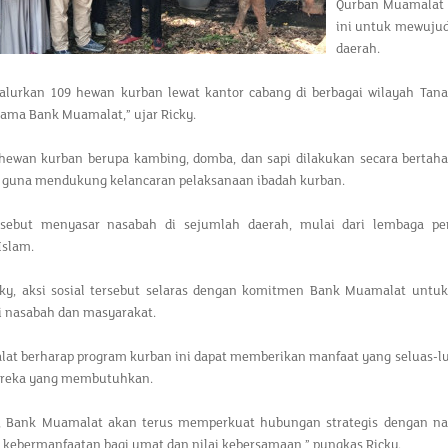
Qurban Muamalat 
ini untuk mewujud
daerah.
lurkan 109 hewan kurban lewat kantor cabang di berbagai wilayah Tanah
ama Bank Muamalat,” ujar Ricky.
hewan kurban berupa kambing, domba, dan sapi dilakukan secara bertah
guna mendukung kelancaran pelaksanaan ibadah kurban.
sebut menyasar nasabah di sejumlah daerah, mulai dari lembaga peme
Islam.
ky, aksi sosial tersebut selaras dengan komitmen Bank Muamalat untuk
i nasabah dan masyarakat.
t berharap program kurban ini dapat memberikan manfaat yang seluas-luas
ereka yang membutuhkan.
h, Bank Muamalat akan terus memperkuat hubungan strategis dengan na
kebermanfaatan bagi umat dan nilai kebersamaan,” pungkas Ricky.