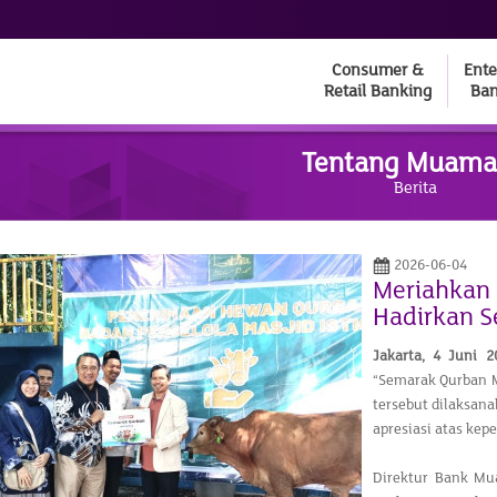
Consumer &
Ente
Retail Banking
Ban
Tentang Muama
Berita
2026-06-04
Meriahkan
Hadirkan 
Jakarta, 4 Juni 2
“Semarak Qurban 
tersebut dilaksan
apresiasi atas ke
Direktur Bank Mu