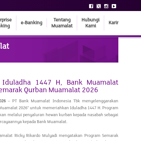
rprise
Tentang
Hubungi
e-Banking
Karir
king
Muamalat
Kami
lat
 Iduladha 1447 H, Bank Muamalat
Semarak Qurban Muamalat 2026
026
– PT Bank Muamalat Indonesia Tbk menyelenggarakan
Muamalat 2026” untuk memeriahkan Iduladha 1447 H. Program
akan melalui penyaluran hewan kurban kepada nasabah sebagai
percayaannya kepada Bank Muamalat.
amalat Ricky Rikardo Mulyadi mengatakan Program Semarak