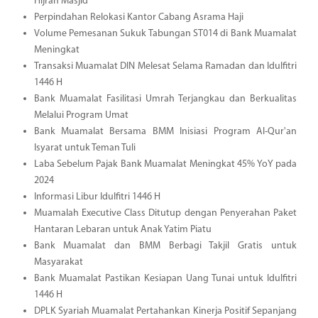
Hijrah Masjid
Perpindahan Relokasi Kantor Cabang Asrama Haji
Volume Pemesanan Sukuk Tabungan ST014 di Bank Muamalat
Meningkat
Transaksi Muamalat DIN Melesat Selama Ramadan dan Idulfitri
1446 H
Bank Muamalat Fasilitasi Umrah Terjangkau dan Berkualitas
Melalui Program Umat
Bank Muamalat Bersama BMM Inisiasi Program Al-Qur'an
Isyarat untuk Teman Tuli
Laba Sebelum Pajak Bank Muamalat Meningkat 45% YoY pada
2024
Informasi Libur Idulfitri 1446 H
Muamalah Executive Class Ditutup dengan Penyerahan Paket
Hantaran Lebaran untuk Anak Yatim Piatu
Bank Muamalat dan BMM Berbagi Takjil Gratis untuk
Masyarakat
Bank Muamalat Pastikan Kesiapan Uang Tunai untuk Idulfitri
1446 H
DPLK Syariah Muamalat Pertahankan Kinerja Positif Sepanjang