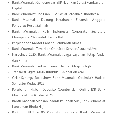
Bank Muamalat Gandeng cashUP Hadirkan Solusi Pembayaran
Digital
Bank Muamalat Hadirkan SRIA Sosial Perdana di Indonesia
Bank Muamalat Dukung Ketahanan Finansial Anggota
Pengurus Pusat Salimah
Bank Muamalat Raih Indonesia Corporate Secretary
Champions 2025 untuk Kedua Kali
Perpindahan Kantor Cabang Pembantu Aimas
Bank Muamalat Tawarkan One Stop Service Asuransi Jiwa
Harpelnas 2025, Bank Muamalat Jaga Layanan Tetap Andal
dan Prima
Bank Muamalat Perkuat Sinergi dengan Masjid Istiqlal
Transaksi Digital MDIN Tumbuh 13% Year on Year
Gelar Synergy Roadshow, Bank Muamalat Optimistis Hadapi
Semester Kedua 2025
Perubahan Nisbah Deposito Counter dan Online IDR Bank
Muamalat 13 Oktober 2025
Bantu Nasabah Siapkan Ibadah ke Tanah Suci, Bank Muamalat
Luncurkan Rindu Haji
Peringati HUT ke-80 Republik Indonesia, Bank Muamalat