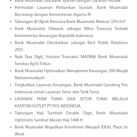
Bank Muamalat Jadi Bank Syariah dengan Layanan Terbaik
Permudah Layanan Perbankan Syariah, Bank Muamalat
Bersinergi dengan Kementerian Agama RI
Tabungan iB Hijrah Rencana Bank Muamalat Melesat 33% YoY
Bank Muamalat Didapuk sebagai Mitra Treasury Terbaik
Kementerian Keuangan Republik Indonesia
Bank Muamalat Dinobatkan sebagai Best Public Relations
2025
Naik Dua Digit, Volume Transaksi MADINA Bank Muamalat
Tembus Rp55 Triliun
Bank Muamalat Optimalkan Manajemen Keuangan 200 Masjid
Muhammadiyah
Tingkatkan Layanan Keuangan, Bank Muamalat Gandeng Pos
Indonesia untuk Layanan Setor dan Tarik Tunai
LAYANAN TARIK TUNAI DAN SETOR TUNAI MELALUI
KANTOR/OUTLET PT POS INDONESIA
Tabungan Haji Tumbuh Double Digit, Bank Muamalat
Optimistis Sambut Musim Haji 1446 H
Bank Muamalat Wujudkan Komitmen Menjadi IDEAL Place to
Work