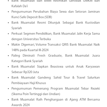
Bank Muamalat dan BMM Resmikan Gerobak UMKM dan
Kafalah Da’i
Pengumuman Perubahan Biaya Sewa dan Setoran Jaminan
Kunci Safe Deposit Box (SDB)
Bank Muamalat Resmi Ditunjuk Sebagai Bank Kustodian
Syariah
Perkuat Segmen Pendidikan, Bank Muamalat Jalin Kerja Sama
dengan Universitas Terbuka
Makin Digemari, Volume Transaksi QRIS Bank Muamalat Naik
148% pada Kuartal III-2024
Paling Diminati Fresh Graduate, Bank Muamalat Juara
Kategori Bank Syariah
Bank Muamalat Siapkan Beasiswa untuk Anak Karyawan
Sebesar Rp320 Juta
Bank Muamalat Gandeng Sahid Tour & Travel Salurkan
Pembiayaan Haji Khusus
Pengumuman Pemenang Program Muamalat Tebar Rezeki
(Skema Poin Tertinggi dan Undian)
Bank Muamalat Raih Penghargaan di Ajang ATM Bersama
Awards 2024