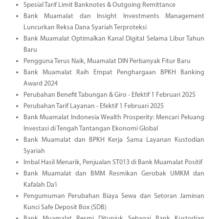
Spesial Tarif Limit Banknotes & Outgoing Remittance
Bank Muamalat dan Insight Investments Management
Luncurkan Reksa Dana Syariah Terproteksi
Bank Muamalat Optimalkan Kanal Digital Selama Libur Tahun
Baru
Pengguna Terus Naik, Muamalat DIN Perbanyak Fitur Baru
Bank Muamalat Raih Empat Penghargaan BPKH Banking
Award 2024
Perubahan Benefit Tabungan & Giro - Efektif 1 Februari 2025
Perubahan Tarif Layanan - Efektif 1 Februari 2025
Bank Muamalat Indonesia Wealth Prosperity: Mencari Peluang
Investasi di Tengah Tantangan Ekonomi Global
Bank Muamalat dan BPKH Kerja Sama Layanan Kustodian
Syariah
Imbal Hasil Menarik, Penjualan ST013 di Bank Muamalat Positif
Bank Muamalat dan BMM Resmikan Gerobak UMKM dan
Kafalah Da’i
Pengumuman Perubahan Biaya Sewa dan Setoran Jaminan
Kunci Safe Deposit Box (SDB)
Bank Muamalat Resmi Ditunjuk Sebagai Bank Kustodian