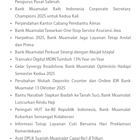
Pengurus Pusat Salimah
Bank Muamalat Raih Indonesia Corporate Secretary
Champions 2025 untuk Kedua Kali
Perpindahan Kantor Cabang Pembantu Aimas
Bank Muamalat Tawarkan One Stop Service Asuransi Jiwa
Harpelnas 2025, Bank Muamalat Jaga Layanan Tetap Andal
dan Prima
Bank Muamalat Perkuat Sinergi dengan Masjid Istiqlal
Transaksi Digital MDIN Tumbuh 13% Year on Year
Gelar Synergy Roadshow, Bank Muamalat Optimistis Hadapi
Semester Kedua 2025
Perubahan Nisbah Deposito Counter dan Online IDR Bank
Muamalat 13 Oktober 2025
Bantu Nasabah Siapkan Ibadah ke Tanah Suci, Bank Muamalat
Luncurkan Rindu Haji
Peringati HUT ke-80 Republik Indonesia, Bank Muamalat
Kobarkan Semangat Kolaborasi
Informasi Tutup Layanan Cuti Bersama Hari Proklamasi
Kemerdekaan
Aset DPLK Syariah Muamalat Capai Rp1,8 Triliun