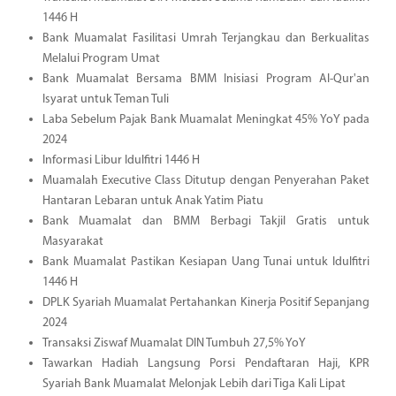
1446 H
Bank Muamalat Fasilitasi Umrah Terjangkau dan Berkualitas
Melalui Program Umat
Bank Muamalat Bersama BMM Inisiasi Program Al-Qur'an
Isyarat untuk Teman Tuli
Laba Sebelum Pajak Bank Muamalat Meningkat 45% YoY pada
2024
Informasi Libur Idulfitri 1446 H
Muamalah Executive Class Ditutup dengan Penyerahan Paket
Hantaran Lebaran untuk Anak Yatim Piatu
Bank Muamalat dan BMM Berbagi Takjil Gratis untuk
Masyarakat
Bank Muamalat Pastikan Kesiapan Uang Tunai untuk Idulfitri
1446 H
DPLK Syariah Muamalat Pertahankan Kinerja Positif Sepanjang
2024
Transaksi Ziswaf Muamalat DIN Tumbuh 27,5% YoY
Tawarkan Hadiah Langsung Porsi Pendaftaran Haji, KPR
Syariah Bank Muamalat Melonjak Lebih dari Tiga Kali Lipat