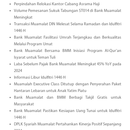
Perpindahan Relokasi Kantor Cabang Asrama Haji
Volume Pemesanan Sukuk Tabungan ST014 di Bank Muamalat
Meningkat
Transaksi Muamalat DIN Melesat Selama Ramadan dan Idulfitri
1446 H
Bank Muamalat Fasilitasi Umrah Terjangkau dan Berkualitas
Melalui Program Umat
Bank Muamalat Bersama BMM Inisiasi Program Al-Qur'an
Isyarat untuk Teman Tuli
Laba Sebelum Pajak Bank Muamalat Meningkat 45% YoY pada
2024
Informasi Libur Idulfitri 1446 H
Muamalah Executive Class Ditutup dengan Penyerahan Paket
Hantaran Lebaran untuk Anak Yatim Piatu
Bank Muamalat dan BMM Berbagi Takjil Gratis untuk
Masyarakat
Bank Muamalat Pastikan Kesiapan Uang Tunai untuk Idulfitri
1446 H
DPLK Syariah Muamalat Pertahankan Kinerja Positif Sepanjang