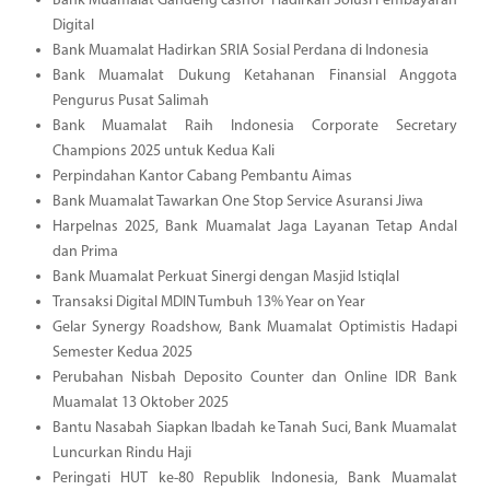
Bank Muamalat Gandeng cashUP Hadirkan Solusi Pembayaran
Digital
Bank Muamalat Hadirkan SRIA Sosial Perdana di Indonesia
Bank Muamalat Dukung Ketahanan Finansial Anggota
Pengurus Pusat Salimah
Bank Muamalat Raih Indonesia Corporate Secretary
Champions 2025 untuk Kedua Kali
Perpindahan Kantor Cabang Pembantu Aimas
Bank Muamalat Tawarkan One Stop Service Asuransi Jiwa
Harpelnas 2025, Bank Muamalat Jaga Layanan Tetap Andal
dan Prima
Bank Muamalat Perkuat Sinergi dengan Masjid Istiqlal
Transaksi Digital MDIN Tumbuh 13% Year on Year
Gelar Synergy Roadshow, Bank Muamalat Optimistis Hadapi
Semester Kedua 2025
Perubahan Nisbah Deposito Counter dan Online IDR Bank
Muamalat 13 Oktober 2025
Bantu Nasabah Siapkan Ibadah ke Tanah Suci, Bank Muamalat
Luncurkan Rindu Haji
Peringati HUT ke-80 Republik Indonesia, Bank Muamalat