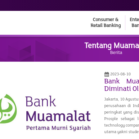
Consumer &
Ente
Retail Banking
Ban
Tentang Muama
Berita
2023-08-10
Bank Mua
Diminati O
Jakarta, 10 Agust
perusahaan di Ind
peringkat yang di
Prosple sebagai
technology compan
utama yakni studen