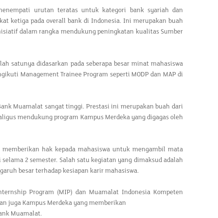
nempati urutan teratas untuk kategori bank syariah dan
at ketiga pada overall bank di Indonesia. Ini merupakan buah
nisiatif dalam rangka mendukung peningkatan kualitas Sumber
lah satunya didasarkan pada seberapa besar minat mahasiswa
ngikuti Management Trainee Program seperti MODP dan MAP di
nk Muamalat sangat tinggi. Prestasi ini merupakan buah dari
ekaligus mendukung program Kampus Merdeka yang digagas oleh
an memberikan hak kepada mahasiswa untuk mengambil mata
gi selama 2 semester. Salah satu kegiatan yang dimaksud adalah
aruh besar terhadap kesiapan karir mahasiswa.
ternship Program (MIP) dan Muamalat Indonesia Kompeten
e dan juga Kampus Merdeka yang memberikan
Bank Muamalat.