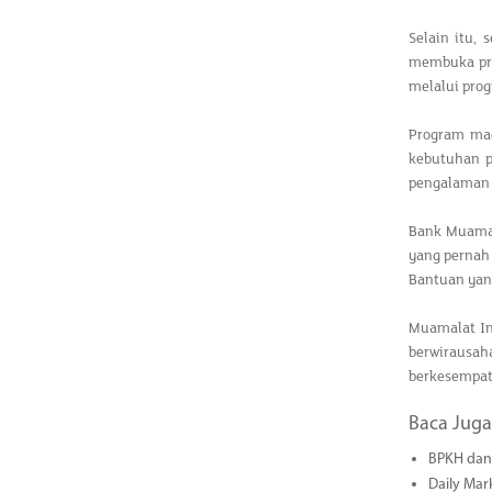
Selain itu,
membuka pro
melalui prog
Program mag
kebutuhan p
pengalaman d
Bank Muamal
yang pernah
Bantuan yang
Muamalat In
berwirausa
berkesempat
Baca Juga
BPKH dan 
Daily Mar