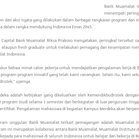
Bank Muamalat me
menempati peringk
en dan aksi nyata yang dilakukan dalam berbagai rangkaian program dan i
a dalam rangka mendukung Indonesia Emas 2045.
Capital Bank Muamalat Riksa Prakoso mengatakan, peringkat tersebut sa
ir ataupun fresh graduate untuk melakukan pemagang dan kesempatan me
at Indonesia.
ukur bahwa minat calon pekerja untuk mendapatkan pengalaman kerja di Ba
 program-program inovatif yang telah kami canangkan. Selain itu, kami s
istek,” ujarnya.
eka adalah kebijakan yang dikeluarkan oleh Kemendikbudristek deng
ar program studi selama 1 semester dan berkegiatan di luar perguruan ting
ertifikat. Pengalaman mahasiswa di kegiatan Kampus Merdeka akan berpeng
gram unggulan Bank Muamalat terkait pemagangan adalah Muamalat In
gram ini merupakan kolaborasi antara Bank Muamalat, Muamalat Institut
epada para mahasiswa di seluruh Indonesia untuk belajar dan bekerja di 