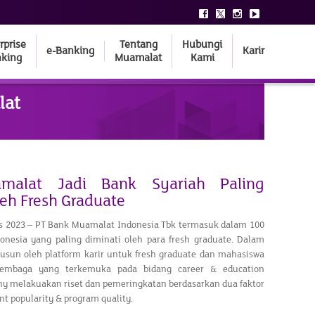
rprise
Tentang
Hubungi
e-Banking
Karir
king
Muamalat
Kami
lat
malat Jadi Bank Syariah Paling
leh Fresh Graduate
us 2023 – PT Bank Muamalat Indonesia Tbk termasuk dalam 100
onesia yang paling diminati oleh para fresh graduate. Dalam
susun oleh platform karir untuk fresh graduate dan mahasiswa
 lembaga yang terkemuka pada bidang career & education
y melakuakan riset dan pemeringkatan berdasarkan dua faktor
t popularity & program quality.