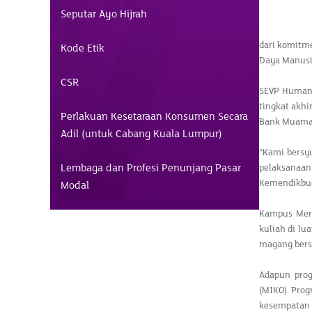
Seputar Ayo Hijrah
dari komitm
Kode Etik
Daya Manusi
CSR
SEVP Human 
tingkat akh
Perlakuan Kesetaraan Konsumen Secara
Bank Muamal
Adil (untuk Cabang Kuala Lumpur)
“Kami bersy
Lembaga dan Profesi Penunjang Pasar
pelaksanaan
Kemendikbudr
Modal
Kampus Merd
kuliah di lu
magang bers
Adapun pro
(MIKO). Pro
kesempatan k