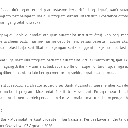
 sebagai dukungan terhadap antusiasme kerja di bidang digital, Bank 
gram pembelajaran melalui program Virtual Internship Experience diman
ram yang telah disiapkan.
ang di Bank Muamalat ataupun Muamalat Institute ditujukan bagi maha
erusahaan pada masing-masing departemen. Setiap peserta magang akan 
an relasi kerja, sertifikat pemagangan, serta pengganti biaya transportasi
at juga memiliki program bernama Muamalat Virtual Community, yaitu k
 magang di Bank Muamalat baik secara offline maupun online. Tujuannya a
 diberikan antara lain berupa mentoring, webinar gratis dan e-modul.
stitut sebagai salah satu subsidiaries Bank Muamalat juga memberikan d
ha melalui program Muamalat Institute Movement Enterpreneur Incub
an untuk memperoleh pendanaan dari Muamalat Institute dalam pengemba
 :
Bank Muamalat Perkuat Ekosistem Haji Nasional, Perluas Layanan Digital 
ket Overview - 07 Agustus 2026