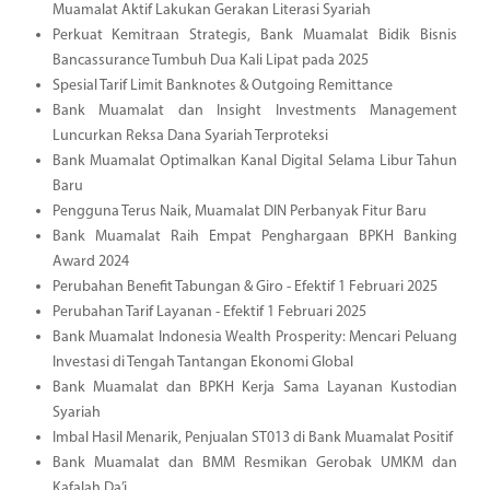
Muamalat Aktif Lakukan Gerakan Literasi Syariah
Perkuat Kemitraan Strategis, Bank Muamalat Bidik Bisnis
Bancassurance Tumbuh Dua Kali Lipat pada 2025
Spesial Tarif Limit Banknotes & Outgoing Remittance
Bank Muamalat dan Insight Investments Management
Luncurkan Reksa Dana Syariah Terproteksi
Bank Muamalat Optimalkan Kanal Digital Selama Libur Tahun
Baru
Pengguna Terus Naik, Muamalat DIN Perbanyak Fitur Baru
Bank Muamalat Raih Empat Penghargaan BPKH Banking
Award 2024
Perubahan Benefit Tabungan & Giro - Efektif 1 Februari 2025
Perubahan Tarif Layanan - Efektif 1 Februari 2025
Bank Muamalat Indonesia Wealth Prosperity: Mencari Peluang
Investasi di Tengah Tantangan Ekonomi Global
Bank Muamalat dan BPKH Kerja Sama Layanan Kustodian
Syariah
Imbal Hasil Menarik, Penjualan ST013 di Bank Muamalat Positif
Bank Muamalat dan BMM Resmikan Gerobak UMKM dan
Kafalah Da’i