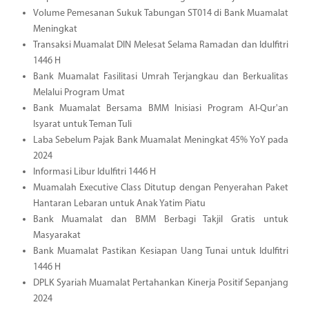
Volume Pemesanan Sukuk Tabungan ST014 di Bank Muamalat
Meningkat
Transaksi Muamalat DIN Melesat Selama Ramadan dan Idulfitri
1446 H
Bank Muamalat Fasilitasi Umrah Terjangkau dan Berkualitas
Melalui Program Umat
Bank Muamalat Bersama BMM Inisiasi Program Al-Qur'an
Isyarat untuk Teman Tuli
Laba Sebelum Pajak Bank Muamalat Meningkat 45% YoY pada
2024
Informasi Libur Idulfitri 1446 H
Muamalah Executive Class Ditutup dengan Penyerahan Paket
Hantaran Lebaran untuk Anak Yatim Piatu
Bank Muamalat dan BMM Berbagi Takjil Gratis untuk
Masyarakat
Bank Muamalat Pastikan Kesiapan Uang Tunai untuk Idulfitri
1446 H
DPLK Syariah Muamalat Pertahankan Kinerja Positif Sepanjang
2024