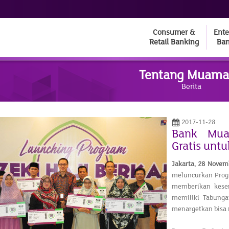
Consumer &
Ente
Retail Banking
Ban
Tentang Muama
Berita
2017-11-28
Bank Mua
Gratis unt
Jakarta, 28 Novem
meluncurkan Progr
memberikan kese
memiliki Tabunga
menargetkan bisa 