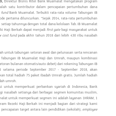
di,
Direktur Bisnis Ritel Bank Muamalat mengatakan program
lah satu kontributor dalam pencapaian pertumbuhan dana
t fund
Bank Muamalat. Terbukti rata-rata volume Tabungan iB
de pertama diluncurkan. “Sejak 2014, rata-rata pertumbuhan
setiap tahunnya dengan total dana kelolaan Tab. iB Muamalat
zeki Haji Berkah dapat menjadi
first gate
bagi masyarakat untuk
w cost fund
pada akhir tahun 2018 dari lebih 430 ribu nasabah
h untuk tabungan setoran awal dan pelunasan serta rencanan
ari Tabungan iB Muamalat Haji dan Umrah, maupun kombinasi
setoran bulanan otomatis/auto debet) dari rekening Tabungan iB
t selama periode September 2017 - September 2018, akan
an total hadiah 75 paket ibadah Umrah gratis. Jumlah hadiah
adah umroh.
i untuk memperkuat perbankan syariah di Indonesia, Bank
agi nasabah setianya dari berbagai segmen komunitas muslim,
malat untuk memperkuat segmen ini adalah layanan 1HRAM, 1
ram Rezeki Haji Berkah ini menjadi bagian dari strategi kami
 pencapaian target antara lain pendidikan (sekolah),
employee