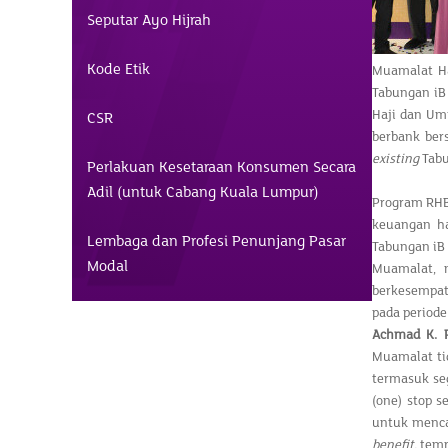
Seputar Ayo Hijrah
Kode Etik
Muamalat Ha
Tabungan iB
Haji dan Umr
CSR
berbank ber
existing
Tab
Perlakuan Kesetaraan Konsumen Secara
Adil (untuk Cabang Kuala Lumpur)
Program RHB
keuangan ha
Lembaga dan Profesi Penunjang Pasar
Tabungan iB
Modal
Muamalat, 
berkesempat
pada periode
Achmad K. 
Muamalat ti
termasuk se
(one) stop s
untuk menca
benefit,
temp