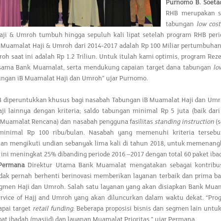
Purnomo B. Soeta
RHB merupakan sa
tabungan
low cos
ji & Umroh tumbuh hingga sepuluh kali lipat setelah program RHB perio
 Muamalat Haji & Umroh dari 2014-2017 adalah Rp 100 Miliar pertumbuhan 
oh saat ini adalah Rp 1.2 Triliun. Untuk itulah kami optimis, program Re
sama Bank Muamalat, serta mendukung capaian target dana tabungan
lo
ungan iB Muamalat Haji dan Umroh” ujar Purnomo.
 diperuntukkan khusus bagi nasabah Tabungan iB Muamalat Haji dan Umra
ji lainnya dengan kriteria; saldo tabungan minimal Rp 5 juta (baik d
 Muamalat Rencana) dan nasabah pengguna fasilitas
standing instruction
(
minimal Rp 100 ribu/bulan. Nasabah yang memenuhi kriteria tersebu
an mengikuti undian sebanyak lima kali di tahun 2018, untuk memenangk
 ini meningkat 25% dibanding periode 2016 –2017 dengan total 60 paket ib
Permana
Direktur Utama Bank Muamalat mengatakan sebagai kontribus
dak pernah berhenti berinovasi memberikan layanan terbaik dan prima b
gmen Haji dan Umroh. Salah satu layanan yang akan disiapkan Bank Mua
ervice of Hajj and Umroh yang akan diluncurkan dalam waktu dekat. “Prog
pai target
retail funding
. Beberapa proposisi bisnis dan segmen lain untuk
at ibadah (masjid) dan layanan Muamalat Prioritas,” ujar Permana.