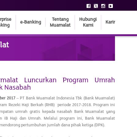
rprise
Tentang
Hubungi
e-Banking
Karir
king
Muamalat
Kami
lat
malat Luncurkan Program Umrah
uk Nasabah
ber 2017
– PT Bank Muamalat Indonesia Tbk (Bank Muamalat)
am Rezeki Haji Berkah (RHB) periode 2017-2018. Program ini
mpatan umrah gratis kepada nasabah Bank Muamalat yang
n iB Haji dan Umrah. Melalui program ini, Bank Muamalat
mendorong pertumbuhan jumlah dana pihak ketiga (DPK).