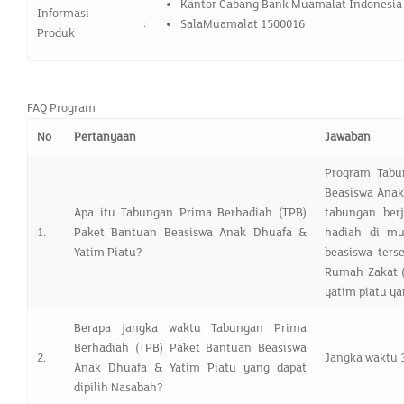
Kantor Cabang Bank Muamalat Indonesia
Informasi
:
SalaMuamalat 1500016
Produk
FAQ Program
No
Pertanyaan
Jawaban
Program Tabu
Beasiswa Anak
Apa itu Tabungan Prima Berhadiah (TPB)
tabungan ber
1.
Paket Bantuan Beasiswa Anak Dhuafa &
hadiah di mu
Yatim Piatu?
beasiswa ters
Rumah Zakat (
yatim piatu y
Berapa jangka waktu Tabungan Prima
Berhadiah (TPB) Paket Bantuan Beasiswa
2.
Jangka waktu 3
Anak Dhuafa & Yatim Piatu yang dapat
dipilih Nasabah?