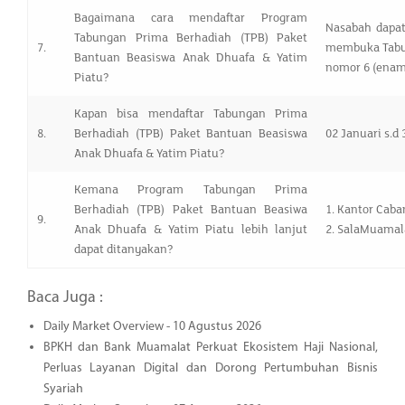
Bagaimana cara mendaftar Program
Nasabah dapat
Tabungan Prima Berhadiah (TPB) Paket
7.
membuka Tabu
Bantuan Beasiswa Anak Dhuafa & Yatim
nomor 6 (enam
Piatu?
Kapan bisa mendaftar Tabungan Prima
8.
Berhadiah (TPB) Paket Bantuan Beasiswa
02 Januari s.d
Anak Dhuafa & Yatim Piatu?
Kemana Program Tabungan Prima
Berhadiah (TPB) Paket Bantuan Beasiwa
1. Kantor Cab
9.
Anak Dhuafa & Yatim Piatu lebih lanjut
2. SalaMuamal
dapat ditanyakan?
Baca Juga :
Daily Market Overview - 10 Agustus 2026
BPKH dan Bank Muamalat Perkuat Ekosistem Haji Nasional,
Perluas Layanan Digital dan Dorong Pertumbuhan Bisnis
Syariah