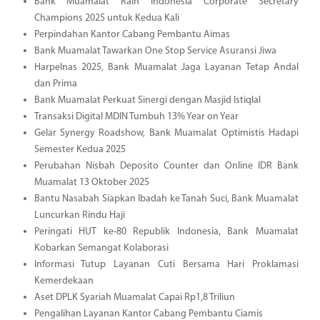
Bank Muamalat Raih Indonesia Corporate Secretary
Champions 2025 untuk Kedua Kali
Perpindahan Kantor Cabang Pembantu Aimas
Bank Muamalat Tawarkan One Stop Service Asuransi Jiwa
Harpelnas 2025, Bank Muamalat Jaga Layanan Tetap Andal
dan Prima
Bank Muamalat Perkuat Sinergi dengan Masjid Istiqlal
Transaksi Digital MDIN Tumbuh 13% Year on Year
Gelar Synergy Roadshow, Bank Muamalat Optimistis Hadapi
Semester Kedua 2025
Perubahan Nisbah Deposito Counter dan Online IDR Bank
Muamalat 13 Oktober 2025
Bantu Nasabah Siapkan Ibadah ke Tanah Suci, Bank Muamalat
Luncurkan Rindu Haji
Peringati HUT ke-80 Republik Indonesia, Bank Muamalat
Kobarkan Semangat Kolaborasi
Informasi Tutup Layanan Cuti Bersama Hari Proklamasi
Kemerdekaan
Aset DPLK Syariah Muamalat Capai Rp1,8 Triliun
Pengalihan Layanan Kantor Cabang Pembantu Ciamis