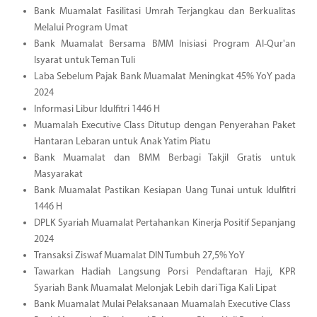
Bank Muamalat Fasilitasi Umrah Terjangkau dan Berkualitas
Melalui Program Umat
Bank Muamalat Bersama BMM Inisiasi Program Al-Qur'an
Isyarat untuk Teman Tuli
Laba Sebelum Pajak Bank Muamalat Meningkat 45% YoY pada
2024
Informasi Libur Idulfitri 1446 H
Muamalah Executive Class Ditutup dengan Penyerahan Paket
Hantaran Lebaran untuk Anak Yatim Piatu
Bank Muamalat dan BMM Berbagi Takjil Gratis untuk
Masyarakat
Bank Muamalat Pastikan Kesiapan Uang Tunai untuk Idulfitri
1446 H
DPLK Syariah Muamalat Pertahankan Kinerja Positif Sepanjang
2024
Transaksi Ziswaf Muamalat DIN Tumbuh 27,5% YoY
Tawarkan Hadiah Langsung Porsi Pendaftaran Haji, KPR
Syariah Bank Muamalat Melonjak Lebih dari Tiga Kali Lipat
Bank Muamalat Mulai Pelaksanaan Muamalah Executive Class