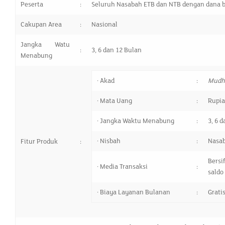
Peserta
:
Seluruh Nasabah ETB dan NTB dengan dana bar
Cakupan Area
:
Nasional
Jangka Watu
:
3, 6 dan 12 Bulan
Menabung
· Akad
:
Mudh
· Mata Uang
:
Rupia
· Jangka Waktu Menabung
:
3, 6 
· Nisbah
:
Nasab
Fitur Produk
:
Bersi
· Media Transaksi
:
saldo
· Biaya Layanan Bulanan
:
Grati