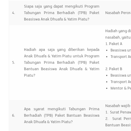
Siapa saja yang dapat mengikuti Program
4.
Tabungan Prima Berhadiah (TPB) Paket
Nasabah Pero
Beasiswa Anak Dhuafa & Yatim Piatu?
Hadiah yang di
nasabah, yaitu
1. Paket A
Hadiah apa saja yang diberikan kepada
Beasiswa u
Anak Dhuafa & Yatim Piatu untuk Program
Transport A
5.
Tabungan Prima Berhadiah (TPB) Paket
Bantuan Beasiswa Anak Dhuafa & Yatim
2. Paket B
Piatu?
Beasiswa u
Transport A
Mentor & P
Nasabah wajib
Apa syarat mengikuti Tabungan Prima
1. Surat Pena
6.
Berhadiah (TPB) Paket Bantuan Beasiswa
2. Surat Per
Anak Dhuafa & Yatim Piatu?
Bantuan Beasi