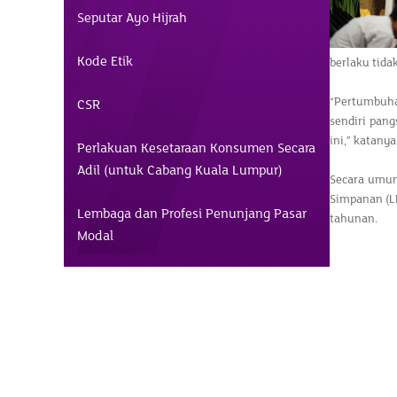
Seputar Ayo Hijrah
Kode Etik
berlaku tida
“Pertumbuha
CSR
sendiri pang
ini,” katanya
Perlakuan Kesetaraan Konsumen Secara
Adil (untuk Cabang Kuala Lumpur)
Secara umum
Simpanan (LP
Lembaga dan Profesi Penunjang Pasar
tahunan.
Modal