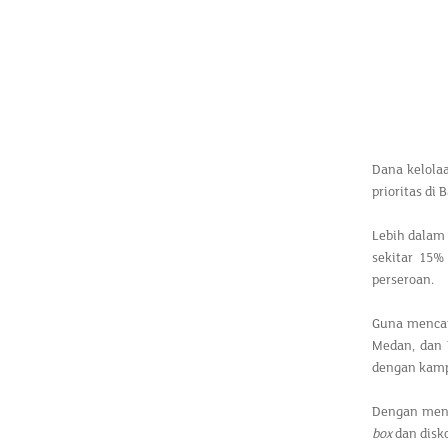
Dana kelola
prioritas di
Lebih dalam 
sekitar 15%
perseroan.
Guna mencapa
Medan, dan 
dengan kamp
Dengan menja
box
dan disk