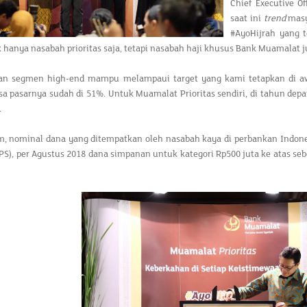
Chief Executive 
saat ini
trend
masy
#AyoHijrah yang t
k hanya nasabah prioritas saja, tetapi nasabah haji khusus Bank Muamalat j
n segmen high-end mampu melampaui target yang kami tetapkan di awa
sa pasarnya sudah di 51%. Untuk Muamalat Prioritas sendiri, di tahun de
.
, nominal dana yang ditempatkan oleh nasabah kaya di perbankan Indon
S), per Agustus 2018 dana simpanan untuk kategori Rp500 juta ke atas sebes