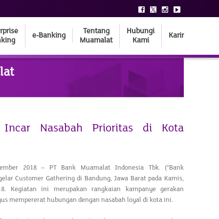
rprise
Tentang
Hubungi
e-Banking
Karir
king
Muamalat
Kami
lat
Incar Nasabah Prioritas di Kota
ember 2018 – PT Bank Muamalat Indonesia Tbk. (“Bank
elar Customer Gathering di Bandung, Jawa Barat pada Kamis,
8. Kegiatan ini merupakan rangkaian kampanye gerakan
gus mempererat hubungan dengan nasabah loyal di kota ini.