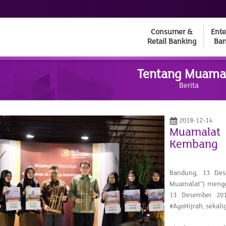
Consumer &
Ente
Retail Banking
Ban
Tentang Muama
Berita
2018-12-14
Muamalat 
Kembang
Bandung, 13 Des
Muamalat”) mengg
13 Desember 201
#AyoHijrah, sekali