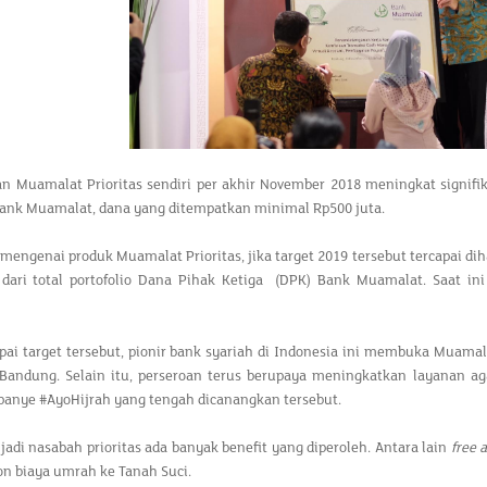
an Muamalat Prioritas sendiri per akhir November 2018 meningkat signif
 Bank Muamalat, dana yang ditempatkan minimal Rp500 juta.
mengenai produk Muamalat Prioritas, jika target 2019 tersebut tercapai di
 dari total portofolio Dana Pihak Ketiga (DPK) Bank Muamalat. Saat in
i target tersebut, pionir bank syariah di Indonesia ini membuka Muamalat 
Bandung. Selain itu, perseroan terus berupaya meningkatkan layanan a
anye #AyoHijrah yang tengah dicanangkan tersebut.
di nasabah prioritas ada banyak benefit yang diperoleh. Antara lain
free 
on biaya umrah ke Tanah Suci.