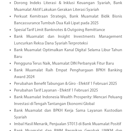
Dorong Indeks Literasi & Inklusi Keuangan Syariah, Bank
Muamalat Aktif Lakukan Gerakan Literasi Syariah
Perkuat Kemitraan Strategis, Bank Muamalat Bidik Bisnis
Bancassurance Tumbuh Dua Kali Lipat pada 2025
Spesial Tarif Limit Banknotes & Outgoing Remittance
Bank Muamalat dan Insight Investments Management
Luncurkan Reksa Dana Syariah Terproteksi
Bank Muamalat Optimalkan Kanal Digital Selama Libur Tahun
Baru
Pengguna Terus Naik, Muamalat DIN Perbanyak Fitur Baru
Bank Muamalat Raih Empat Penghargaan BPKH Banking
Award 2024
Perubahan Benefit Tabungan & Giro - Efektif 1 Februari 2025
Perubahan Tarif Layanan - Efektif 1 Februari 2025
Bank Muamalat Indonesia Wealth Prosperity: Mencari Peluang
Investasi di Tengah Tantangan Ekonomi Global
Bank Muamalat dan BPKH Kerja Sama Layanan Kustodian
Syariah
Imbal Hasil Menarik, Penjualan ST013 di Bank Muamalat Positif
Bank Muamalat dan BMM Resmikan Gerobak UMKM dan