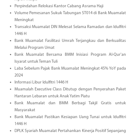
Perpindahan Relokasi Kantor Cabang Asrama Haji
Volume Pemesanan Sukuk Tabungan ST014 di Bank Muamalat
Meningkat
Transaksi Muamalat DIN Melesat Selama Ramadan dan Idulfitri
1446 H
Bank Muamalat Fasilitasi Umrah Terjangkau dan Berkualitas
Melalui Program Umat
Bank Muamalat Bersama BMM Inisiasi Program Al-Qur'an
Isyarat untuk Teman Tuli
Laba Sebelum Pajak Bank Muamalat Meningkat 45% YoY pada
2024
Informasi Libur Idulfitri 1446 H
Muamalah Executive Class Ditutup dengan Penyerahan Paket
Hantaran Lebaran untuk Anak Yatim Piatu
Bank Muamalat dan BMM Berbagi Takjil Gratis untuk
Masyarakat
Bank Muamalat Pastikan Kesiapan Uang Tunai untuk Idulfitri
1446 H
DPLK Syariah Muamalat Pertahankan Kinerja Positif Sepanjang