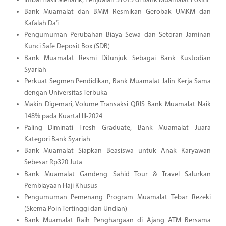
Imbal Hasil Menarik, Penjualan ST013 di Bank Muamalat Positif
Bank Muamalat dan BMM Resmikan Gerobak UMKM dan
Kafalah Da’i
Pengumuman Perubahan Biaya Sewa dan Setoran Jaminan
Kunci Safe Deposit Box (SDB)
Bank Muamalat Resmi Ditunjuk Sebagai Bank Kustodian
Syariah
Perkuat Segmen Pendidikan, Bank Muamalat Jalin Kerja Sama
dengan Universitas Terbuka
Makin Digemari, Volume Transaksi QRIS Bank Muamalat Naik
148% pada Kuartal III-2024
Paling Diminati Fresh Graduate, Bank Muamalat Juara
Kategori Bank Syariah
Bank Muamalat Siapkan Beasiswa untuk Anak Karyawan
Sebesar Rp320 Juta
Bank Muamalat Gandeng Sahid Tour & Travel Salurkan
Pembiayaan Haji Khusus
Pengumuman Pemenang Program Muamalat Tebar Rezeki
(Skema Poin Tertinggi dan Undian)
Bank Muamalat Raih Penghargaan di Ajang ATM Bersama