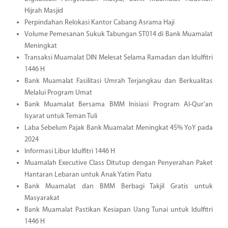
Hijrah Masjid
Perpindahan Relokasi Kantor Cabang Asrama Haji
Volume Pemesanan Sukuk Tabungan ST014 di Bank Muamalat
Meningkat
Transaksi Muamalat DIN Melesat Selama Ramadan dan Idulfitri
1446 H
Bank Muamalat Fasilitasi Umrah Terjangkau dan Berkualitas
Melalui Program Umat
Bank Muamalat Bersama BMM Inisiasi Program Al-Qur'an
Isyarat untuk Teman Tuli
Laba Sebelum Pajak Bank Muamalat Meningkat 45% YoY pada
2024
Informasi Libur Idulfitri 1446 H
Muamalah Executive Class Ditutup dengan Penyerahan Paket
Hantaran Lebaran untuk Anak Yatim Piatu
Bank Muamalat dan BMM Berbagi Takjil Gratis untuk
Masyarakat
Bank Muamalat Pastikan Kesiapan Uang Tunai untuk Idulfitri
1446 H