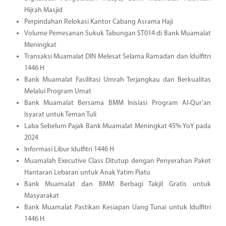
Hijrah Masjid
Perpindahan Relokasi Kantor Cabang Asrama Haji
Volume Pemesanan Sukuk Tabungan ST014 di Bank Muamalat
Meningkat
Transaksi Muamalat DIN Melesat Selama Ramadan dan Idulfitri
1446 H
Bank Muamalat Fasilitasi Umrah Terjangkau dan Berkualitas
Melalui Program Umat
Bank Muamalat Bersama BMM Inisiasi Program Al-Qur'an
Isyarat untuk Teman Tuli
Laba Sebelum Pajak Bank Muamalat Meningkat 45% YoY pada
2024
Informasi Libur Idulfitri 1446 H
Muamalah Executive Class Ditutup dengan Penyerahan Paket
Hantaran Lebaran untuk Anak Yatim Piatu
Bank Muamalat dan BMM Berbagi Takjil Gratis untuk
Masyarakat
Bank Muamalat Pastikan Kesiapan Uang Tunai untuk Idulfitri
1446 H