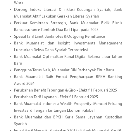
Work
Dorong Indeks Literasi & Inklusi Keuangan Syariah, Bank
Muamalat Aktif Lakukan Gerakan Literasi Syariah
Perkuat Kemitraan Strategis, Bank Muamalat Bidik Bisnis
Bancassurance Tumbuh Dua Kali Lipat pada 2025
Spesial Tarif Limit Banknotes & Outgoing Remittance
Bank Muamalat dan Insight Investments Management
Luncurkan Reksa Dana Syariah Terproteksi
Bank Muamalat Optimalkan Kanal Digital Selama Libur Tahun
Baru
Pengguna Terus Naik, Muamalat DIN Perbanyak Fitur Baru
Bank Muamalat Raih Empat Penghargaan BPKH Banking
Award 2024
Perubahan Benefit Tabungan & Giro - Efektif 1 Februari 2025
Perubahan Tarif Layanan - Efektif 1 Februari 2025
Bank Muamalat Indonesia Wealth Prosperity: Mencari Peluang
Investasi di Tengah Tantangan Ekonomi Global
Bank Muamalat dan BPKH Kerja Sama Layanan Kustodian
Syariah
Imbal Hasil Menarik, Penjualan ST013 di Bank Muamalat Positif