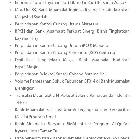
Informasi Tutup Layanan Hari Libur dan Cuti Bersama Waisak
Milad ke-33, Bank Muamalat Ingin Jadi yang Terbaik Jalankan
Maqashid Syariah
Perpindahan Kantor Cabang Utama Mataram
BPKH dan Bank Muamalat Perkuat Sinergi Bisnis Tingkatkan
Layanan Haji
Perpindahan Kantor Cabang Umum (KCU) Manado
Perpindahan Kantor Cabang Pembantu (KCP) Genteng
Digitalisasi Pengelolaan Masjid, Bank Muamalat Hadirkan
Hijrah Masjid
Perpindahan Relokasi Kantor Cabang Asrama Haji
Volume Pemesanan Sukuk Tabungan ST014 di Bank Muamalat
Meningkat
Transaksi Muamalat DIN Melesat Selama Ramadan dan Idulfitri
1446 H
Bank Muamalat Fasilitasi Umrah Terjangkau dan Berkualitas
Melalui Program Umat
Bank Muamalat Bersama BMM Inisiasi Program Al-Qur'an
Isyarat untuk Teman Tuli
Laba Sebelum Pajak Bank Muamalat Meningkat 45% YoY pada