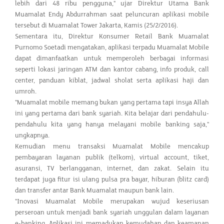
lebih dari 48 ribu pengguna," ujar Direktur Utama Bank
Muamalat Endy Abdurrahman saat peluncuran aplikasi mobile
tersebut di Muamalat Tower Jakarta, Kamis (25/2/2016).
Sementara itu, Direktur Konsumer Retail Bank Muamalat
Purnomo Soetadi mengatakan, aplikasi terpadu Muamalat Mobile
dapat dimanfaatkan untuk memperoleh berbagai informasi
seperti lokasi jaringan ATM dan kantor cabang, info produk, call
center, panduan kiblat, jadwal sholat serta aplikasi haji dan
umroh.
"Muamalat mobile memang bukan yang pertama tapi insya Allah
ini yang pertama dari bank syariah. Kita belajar dari pendahulu-
pendahulu kita yang hanya melayani mobile banking saja,"
ungkapnya.
Kemudian menu transaksi Muamalat Mobile mencakup
pembayaran layanan publik (telkom), virtual account, tiket,
asuransi, TV berlangganan, internet, dan zakat. Selain itu
terdapat juga fitur isi ulang pulsa pra bayar, hiburan (blitz card)
dan transfer antar Bank Muamalat maupun bank lain.
"Inovasi Muamalat Mobile merupakan wujud keseriusan
perseroan untuk menjadi bank syariah unggulan dalam layanan
e-banking. Aplikasi ini memadukan kemudahan dan keamanan