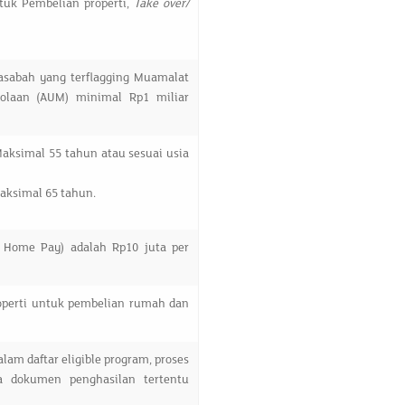
tuk Pembelian properti,
Take over/
asabah yang terflagging Muamalat
lolaan (AUM) minimal Rp1 miliar
aksimal 55 tahun atau sesuai usia
aksimal 65 tahun.
e Home Pay) adalah Rp10 juta per
roperti untuk pembelian rumah dan
am daftar eligible program, proses
a dokumen penghasilan tertentu