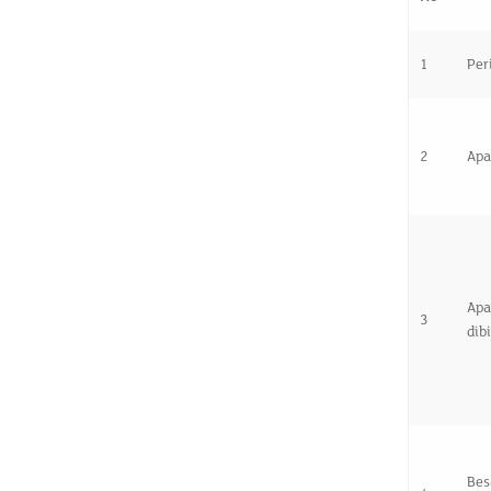
1
Per
2
Apa
Ap
3
dib
Bes