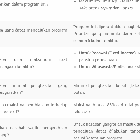
Maksimum limit Rp 5 Miliar un
erikan dalam program ini ?
Take over + top up
dan
Top Up.
Program ini diperuntukkan bagi N
pa yang dapat mengajukan program
Prioritas yang memiliki dana ke
?
selama 6 bulan terakhir.
Untuk Pegawai (Fixed Income):
M
rapa usia maksimum saat
pensiun perusahaan.
biayaan berakhir?
Untuk Wiraswasta/Profesional:
M
rapa minimal penghasilan yang
Minimal penghasilan bersih (Tak
ersyaratkan?
bulan.
apa maksimal pembiayaan terhadap
Maksimal hingga 85% dari nilai p
ai properti?
take over.
Untuk nasabah yang telah masuk dal
akah nasabah wajib menyerahkan
pengajuan dapat dilakukan tanp
 gaji?
sesuai ketentuan program.