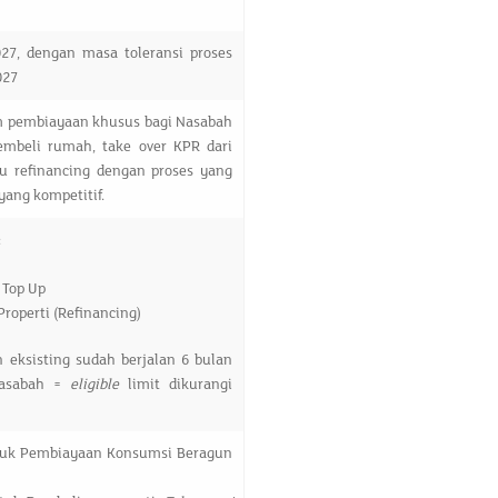
027, dengan masa toleransi proses
027
am pembiayaan khusus bagi Nasabah
embeli rumah, take over KPR dari
au refinancing dengan proses yang
yang kompetitif.
:
 Top Up
operti (Refinancing)
eksisting sudah berjalan 6 bulan
asabah =
eligible
limit dikurangi
ntuk Pembiayaan Konsumsi Beragun