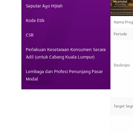
Seputar Ayo Hijrah
Kode Etik
Nama Pro
Periode
CSR
Perlakuan Kesetaraan Konsumen Secara
Adil (untuk Cabang Kuala Lumpur)
Deskripsi
Lembaga dan Profesi Penunjang Pasar
Modal
Target Se