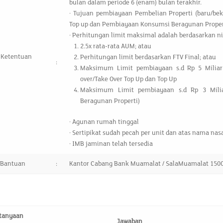
bulan dalam periode 6 (enam) bulan terakhir.
· Tujuan pembiayaan Pembelian Properti (baru/beka
Top up dan Pembiayaan Konsumsi Beragunan Proper
· Perhitungan limit maksimal adalah berdasarkan nil
2.5x rata-rata AUM; atau
 Ketentuan
Perhitungan limit berdasarkan FTV Final; atau
:
Maksimum Limit pembiayaan s.d Rp 5 Miliar 
over/Take Over Top Up dan Top Up
Maksimum Limit pembiayaan s.d Rp 3 Mili
Beragunan Properti)
· Agunan rumah tinggal
· Sertipikat sudah pecah per unit dan atas nama na
· IMB jaminan telah tersedia
 Bantuan
:
Kantor Cabang Bank Muamalat / SalaMuamalat 150
tanyaan
Jawaban