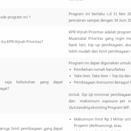
Program ini berlaku s.d 31 Mei 2
iode program ini ?
pencairan sampai dengan 30 Juni 2
KPR Hijrah Prioritas adalah progr
Muamalat Prioritas yang ingin m
 itu KPR Hijrah Prioritas?
bank lain, top up pembiayaan, at
lebih mudah dan limit pembiayaan 
Program ini dapat digunakan untuk
Pembelian rumah baru/bekas
Take Over, Take Over + Top Up dan
a saja kebutuhan yang dapat
Pembiayaan Konsumsi Beragun Pr
iayai?
Untuk
Top Up
minimal pembiayaan 
dan maksimum
exposure
per n
Outstanding
eksisting Program MP.
Maksimum limit Rp 3 Miliar u
Properti (
Refinancing
); atau
arnya limit pembiayaan yang dapat