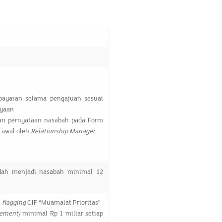
yaran selama pengajuan sesuai
ayaan
an pernyataan nasabah pada Form
i awal oleh
Relationship Manager
.
udah menjadi nasabah minimal 12
n
flagging
CIF “Muamalat Prioritas”
gement)
minimal Rp 1 miliar setiap