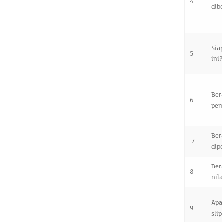
4
dib
Sia
5
ini
Be
6
pem
Be
7
dip
Ber
8
nil
Ap
9
slip