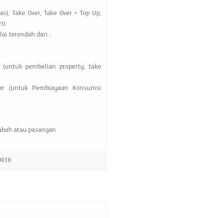
s), Take Over, Take Over + Top Up,
ti
ai terendah dari :
(untuk pembelian property, take
ar (untuk Pembiayaan Konsumsi
sabah atau pasangan
0016