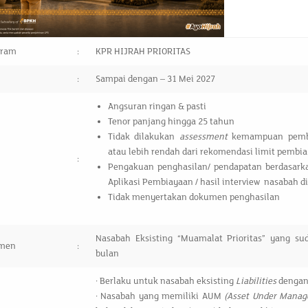
gram
:
KPR HIJRAH PRIORITAS
:
Sampai dengan – 31 Mei 2027
Angsuran ringan & pasti
Tenor panjang hingga 25 tahun
Tidak dilakukan
assessment
kemampuan pemba
atau lebih rendah dari rekomendasi limit pembi
:
Pengakuan penghasilan/ pendapatan berdasark
Aplikasi Pembiayaan / hasil interview nasabah d
Tidak menyertakan dokumen penghasilan
Nasabah Eksisting “Muamalat Prioritas” yang s
gmen
:
bulan
· Berlaku untuk nasabah eksisting
Liabilities
denga
· Nasabah yang memiliki AUM
(Asset Under Mana