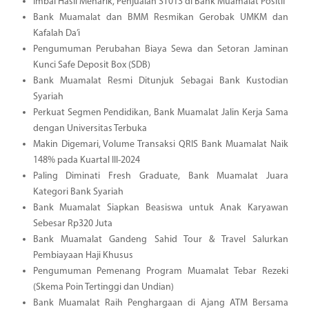
Imbal Hasil Menarik, Penjualan ST013 di Bank Muamalat Positif
Bank Muamalat dan BMM Resmikan Gerobak UMKM dan
Kafalah Da’i
Pengumuman Perubahan Biaya Sewa dan Setoran Jaminan
Kunci Safe Deposit Box (SDB)
Bank Muamalat Resmi Ditunjuk Sebagai Bank Kustodian
Syariah
Perkuat Segmen Pendidikan, Bank Muamalat Jalin Kerja Sama
dengan Universitas Terbuka
Makin Digemari, Volume Transaksi QRIS Bank Muamalat Naik
148% pada Kuartal III-2024
Paling Diminati Fresh Graduate, Bank Muamalat Juara
Kategori Bank Syariah
Bank Muamalat Siapkan Beasiswa untuk Anak Karyawan
Sebesar Rp320 Juta
Bank Muamalat Gandeng Sahid Tour & Travel Salurkan
Pembiayaan Haji Khusus
Pengumuman Pemenang Program Muamalat Tebar Rezeki
(Skema Poin Tertinggi dan Undian)
Bank Muamalat Raih Penghargaan di Ajang ATM Bersama