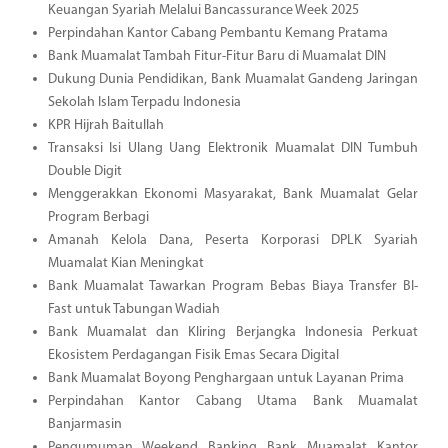
Keuangan Syariah Melalui Bancassurance Week 2025
Perpindahan Kantor Cabang Pembantu Kemang Pratama
Bank Muamalat Tambah Fitur-Fitur Baru di Muamalat DIN
Dukung Dunia Pendidikan, Bank Muamalat Gandeng Jaringan
Sekolah Islam Terpadu Indonesia
KPR Hijrah Baitullah
Transaksi Isi Ulang Uang Elektronik Muamalat DIN Tumbuh
Double Digit
Menggerakkan Ekonomi Masyarakat, Bank Muamalat Gelar
Program Berbagi
Amanah Kelola Dana, Peserta Korporasi DPLK Syariah
Muamalat Kian Meningkat
Bank Muamalat Tawarkan Program Bebas Biaya Transfer BI-
Fast untuk Tabungan Wadiah
Bank Muamalat dan Kliring Berjangka Indonesia Perkuat
Ekosistem Perdagangan Fisik Emas Secara Digital
Bank Muamalat Boyong Penghargaan untuk Layanan Prima
Perpindahan Kantor Cabang Utama Bank Muamalat
Banjarmasin
Pengumuman Weekend Banking Bank Muamalat Kantor