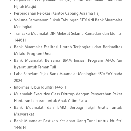
Digitalisasi Pengelolaan Masjid, Bank Muamalat Hadirkan
Hijrah Masjid
Perpindahan Relokasi Kantor Cabang Asrama Haji
Volume Pemesanan Sukuk Tabungan ST014 di Bank Muamalat
Meningkat
Transaksi Muamalat DIN Melesat Selama Ramadan dan Idulfitri
1446 H
Bank Muamalat Fasilitasi Umrah Terjangkau dan Berkualitas
Melalui Program Umat
Bank Muamalat Bersama BMM Inisiasi Program Al-Qur'an
Isyarat untuk Teman Tuli
Laba Sebelum Pajak Bank Muamalat Meningkat 45% YoY pada
2024
Informasi Libur Idulfitri 1446 H
Muamalah Executive Class Ditutup dengan Penyerahan Paket
Hantaran Lebaran untuk Anak Yatim Piatu
Bank Muamalat dan BMM Berbagi Takjil Gratis untuk
Masyarakat
Bank Muamalat Pastikan Kesiapan Uang Tunai untuk Idulfitri
1446 H