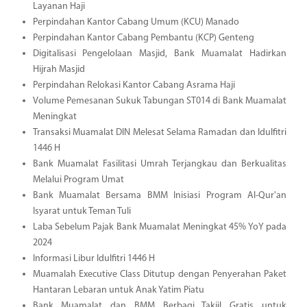
Layanan Haji
Perpindahan Kantor Cabang Umum (KCU) Manado
Perpindahan Kantor Cabang Pembantu (KCP) Genteng
Digitalisasi Pengelolaan Masjid, Bank Muamalat Hadirkan
Hijrah Masjid
Perpindahan Relokasi Kantor Cabang Asrama Haji
Volume Pemesanan Sukuk Tabungan ST014 di Bank Muamalat
Meningkat
Transaksi Muamalat DIN Melesat Selama Ramadan dan Idulfitri
1446 H
Bank Muamalat Fasilitasi Umrah Terjangkau dan Berkualitas
Melalui Program Umat
Bank Muamalat Bersama BMM Inisiasi Program Al-Qur'an
Isyarat untuk Teman Tuli
Laba Sebelum Pajak Bank Muamalat Meningkat 45% YoY pada
2024
Informasi Libur Idulfitri 1446 H
Muamalah Executive Class Ditutup dengan Penyerahan Paket
Hantaran Lebaran untuk Anak Yatim Piatu
Bank Muamalat dan BMM Berbagi Takjil Gratis untuk