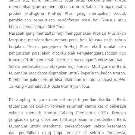
Selain itu, Bank Muamalat juga tetap berkomitmen untuk
mengembangkan segmen haji dan umrah. Salah satunya melalui
produk Multiguna ProHajj Plus yang merupakan produk
pembiayaan pengurusan pendaftaran porsi haji khusus atau
biasa dikenal dengan ONH Plus.
Nasabah yang mendaftar haji menggunakan ProHajj Plus akan
langsung mendapatkan nomor porsi haji khusus pada tahun
berjalan. Proses pengajuan ProHajj Plus relatif mudah dan
pengurusan porsi akan dibantu oleh Penyelenggara Ibadah Haji
Khusus (PIHK) yang telah bekerja sama dengan Bank Muamalat.
Selain peruntukan pembiayaan haji khusus, Multiguna di Bank
Muamalat juga dapat digunakan untuk keperluan ibadah umrah.
Pembelian paket umrah bisa dilakukan melalui aplikasi
mobile
banking
Muamalat DIN pada fitur Hijrah Tour.
Di samping itu, guna memperluas jaringan dan distribusi, Bank
Muamalat melakukan konversi sejumlah kantor kas di beberapa
wilayah menjadi Kantor Cabang Pembantu (KCP). Dengan
jangkauan yang diperluas tentunya akan memudahkan Bank
Muamalat untuk membantu perkembangan sektor kesehatan
dan pendidikan yang juga tersebar di seluruh Indonesia,