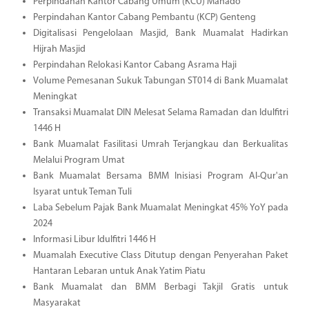
Perpindahan Kantor Cabang Umum (KCU) Manado
Perpindahan Kantor Cabang Pembantu (KCP) Genteng
Digitalisasi Pengelolaan Masjid, Bank Muamalat Hadirkan
Hijrah Masjid
Perpindahan Relokasi Kantor Cabang Asrama Haji
Volume Pemesanan Sukuk Tabungan ST014 di Bank Muamalat
Meningkat
Transaksi Muamalat DIN Melesat Selama Ramadan dan Idulfitri
1446 H
Bank Muamalat Fasilitasi Umrah Terjangkau dan Berkualitas
Melalui Program Umat
Bank Muamalat Bersama BMM Inisiasi Program Al-Qur'an
Isyarat untuk Teman Tuli
Laba Sebelum Pajak Bank Muamalat Meningkat 45% YoY pada
2024
Informasi Libur Idulfitri 1446 H
Muamalah Executive Class Ditutup dengan Penyerahan Paket
Hantaran Lebaran untuk Anak Yatim Piatu
Bank Muamalat dan BMM Berbagi Takjil Gratis untuk
Masyarakat