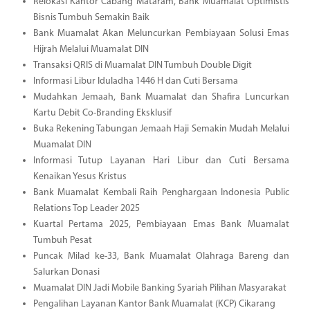
Relokasi Kantor Cabang Mataram, Bank Muamalat Optimistis
Bisnis Tumbuh Semakin Baik
Bank Muamalat Akan Meluncurkan Pembiayaan Solusi Emas
Hijrah Melalui Muamalat DIN
Transaksi QRIS di Muamalat DIN Tumbuh Double Digit
Informasi Libur Iduladha 1446 H dan Cuti Bersama
Mudahkan Jemaah, Bank Muamalat dan Shafira Luncurkan
Kartu Debit Co-Branding Eksklusif
Buka Rekening Tabungan Jemaah Haji Semakin Mudah Melalui
Muamalat DIN
Informasi Tutup Layanan Hari Libur dan Cuti Bersama
Kenaikan Yesus Kristus
Bank Muamalat Kembali Raih Penghargaan Indonesia Public
Relations Top Leader 2025
Kuartal Pertama 2025, Pembiayaan Emas Bank Muamalat
Tumbuh Pesat
Puncak Milad ke-33, Bank Muamalat Olahraga Bareng dan
Salurkan Donasi
Muamalat DIN Jadi Mobile Banking Syariah Pilihan Masyarakat
Pengalihan Layanan Kantor Bank Muamalat (KCP) Cikarang