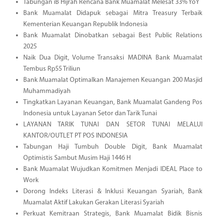
Tabungan iB Hijrah Rencana Bank Muamalat Melesat 33% YoY
Bank Muamalat Didapuk sebagai Mitra Treasury Terbaik
Kementerian Keuangan Republik Indonesia
Bank Muamalat Dinobatkan sebagai Best Public Relations
2025
Naik Dua Digit, Volume Transaksi MADINA Bank Muamalat
Tembus Rp55 Triliun
Bank Muamalat Optimalkan Manajemen Keuangan 200 Masjid
Muhammadiyah
Tingkatkan Layanan Keuangan, Bank Muamalat Gandeng Pos
Indonesia untuk Layanan Setor dan Tarik Tunai
LAYANAN TARIK TUNAI DAN SETOR TUNAI MELALUI
KANTOR/OUTLET PT POS INDONESIA
Tabungan Haji Tumbuh Double Digit, Bank Muamalat
Optimistis Sambut Musim Haji 1446 H
Bank Muamalat Wujudkan Komitmen Menjadi IDEAL Place to
Work
Dorong Indeks Literasi & Inklusi Keuangan Syariah, Bank
Muamalat Aktif Lakukan Gerakan Literasi Syariah
Perkuat Kemitraan Strategis, Bank Muamalat Bidik Bisnis