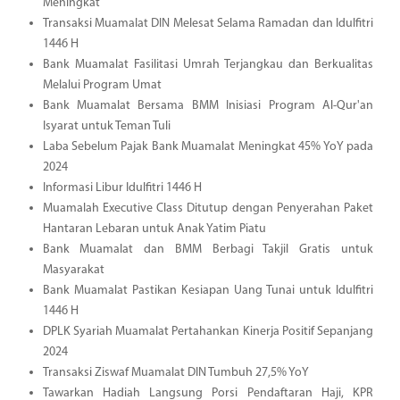
Meningkat
Transaksi Muamalat DIN Melesat Selama Ramadan dan Idulfitri
1446 H
Bank Muamalat Fasilitasi Umrah Terjangkau dan Berkualitas
Melalui Program Umat
Bank Muamalat Bersama BMM Inisiasi Program Al-Qur'an
Isyarat untuk Teman Tuli
Laba Sebelum Pajak Bank Muamalat Meningkat 45% YoY pada
2024
Informasi Libur Idulfitri 1446 H
Muamalah Executive Class Ditutup dengan Penyerahan Paket
Hantaran Lebaran untuk Anak Yatim Piatu
Bank Muamalat dan BMM Berbagi Takjil Gratis untuk
Masyarakat
Bank Muamalat Pastikan Kesiapan Uang Tunai untuk Idulfitri
1446 H
DPLK Syariah Muamalat Pertahankan Kinerja Positif Sepanjang
2024
Transaksi Ziswaf Muamalat DIN Tumbuh 27,5% YoY
Tawarkan Hadiah Langsung Porsi Pendaftaran Haji, KPR