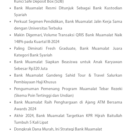
Kunci Safe Deposit Box (SDB)
Bank Muamalat Resmi Ditunjuk Sebagai Bank Kustodian
Syariah
Perkuat Segmen Pendidikan, Bank Muamalat Jalin Kerja Sama
dengan Universitas Terbuka
Makin Digemari, Volume Transaksi QRIS Bank Muamalat Naik
148% pada Kuartal III-2024
Paling Diminati Fresh Graduate, Bank Muamalat Juara
Kategori Bank Syariah
Bank Muamalat Siapkan Beasiswa untuk Anak Karyawan
Sebesar Rp320 Juta
Bank Muamalat Gandeng Sahid Tour & Travel Salurkan
Pembiayaan Haji Khusus
Pengumuman Pemenang Program Muamalat Tebar Rezeki
(Skema Poin Tertinggi dan Undian)
Bank Muamalat Raih Penghargaan di Ajang ATM Bersama
Awards 2024
Akhir 2024, Bank Muamalat Targetkan KPR Hijrah Baitullah
Tumbuh 5 Kali Lipat
Dongkrak Dana Murah, Ini Strategi Bank Muamalat