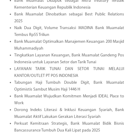
Bank Muamalat Didapuk sebagai Mitra Treasury Terbaik
Kementerian Keuangan Republik Indonesia
Bank Muamalat Dinobatkan sebagai Best Public Relations
2025
Naik Dua Digit, Volume Transaksi MADINA Bank Muamalat
Tembus Rp55 Triliun
Bank Muamalat Optimalkan Manajemen Keuangan 200 Masjid
Muhammadiyah
Tingkatkan Layanan Keuangan, Bank Muamalat Gandeng Pos
Indonesia untuk Layanan Setor dan Tarik Tunai
LAYANAN TARIK TUNAI DAN SETOR TUNAI MELALUI
KANTOR/OUTLET PT POS INDONESIA
Tabungan Haji Tumbuh Double Digit, Bank Muamalat
Optimistis Sambut Musim Haji 1446 H
Bank Muamalat Wujudkan Komitmen Menjadi IDEAL Place to
Work
Dorong Indeks Literasi & Inklusi Keuangan Syariah, Bank
Muamalat Aktif Lakukan Gerakan Literasi Syariah
Perkuat Kemitraan Strategis, Bank Muamalat Bidik Bisnis
Bancassurance Tumbuh Dua Kali Lipat pada 2025