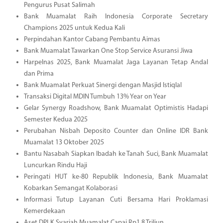
Pengurus Pusat Salimah
Bank Muamalat Raih Indonesia Corporate Secretary
Champions 2025 untuk Kedua Kali
Perpindahan Kantor Cabang Pembantu Aimas
Bank Muamalat Tawarkan One Stop Service Asuransi Jiwa
Harpelnas 2025, Bank Muamalat Jaga Layanan Tetap Andal
dan Prima
Bank Muamalat Perkuat Sinergi dengan Masjid Istiqlal
Transaksi Digital MDIN Tumbuh 13% Year on Year
Gelar Synergy Roadshow, Bank Muamalat Optimistis Hadapi
Semester Kedua 2025
Perubahan Nisbah Deposito Counter dan Online IDR Bank
Muamalat 13 Oktober 2025
Bantu Nasabah Siapkan Ibadah ke Tanah Suci, Bank Muamalat
Luncurkan Rindu Haji
Peringati HUT ke-80 Republik Indonesia, Bank Muamalat
Kobarkan Semangat Kolaborasi
Informasi Tutup Layanan Cuti Bersama Hari Proklamasi
Kemerdekaan
Aset DPLK Syariah Muamalat Capai Rp1,8 Triliun