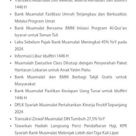
Transaksi Muamalat DIN Melesat Selama Ramadan dan Idulfitri
1446 H
Bank Muamalat Fasilitasi Umrah Terjangkau dan Berkualitas
Melalui Program Umat
Bank Muamalat Bersama BMM Inisiasi Program Al-Qur'an
Isyarat untuk Teman Tuli
Laba Sebelum Pajak Bank Muamalat Meningkat 45% YoY pada
2024
Informasi Libur Idulfitri 1446 H
Muamalah Executive Class Ditutup dengan Penyerahan Paket
Hantaran Lebaran untuk Anak Yatim Piatu
Bank Muamalat dan BMM Berbagi Takjil Gratis untuk
Masyarakat
Bank Muamalat Pastikan Kesiapan Uang Tunai untuk Idulfitri
1446 H
DPLK Syariah Muamalat Pertahankan Kinerja Positif Sepanjang
2024
Transaksi Ziswaf Muamalat DIN Tumbuh 27,5% YoY
Tawarkan Hadiah Langsung Porsi Pendaftaran Haji, KPR
Syariah Bank Muamalat Melonjak Lebih dari Tiga Kali Lipat