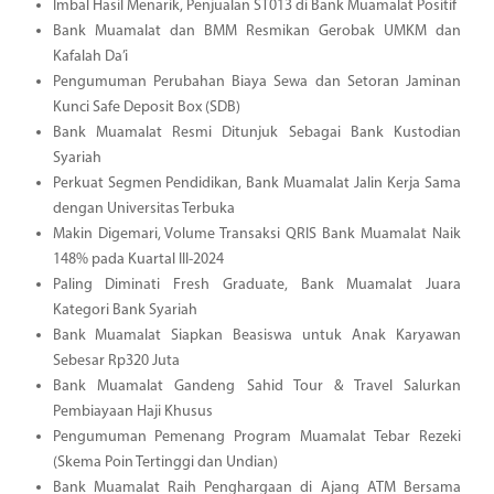
Imbal Hasil Menarik, Penjualan ST013 di Bank Muamalat Positif
Bank Muamalat dan BMM Resmikan Gerobak UMKM dan
Kafalah Da’i
Pengumuman Perubahan Biaya Sewa dan Setoran Jaminan
Kunci Safe Deposit Box (SDB)
Bank Muamalat Resmi Ditunjuk Sebagai Bank Kustodian
Syariah
Perkuat Segmen Pendidikan, Bank Muamalat Jalin Kerja Sama
dengan Universitas Terbuka
Makin Digemari, Volume Transaksi QRIS Bank Muamalat Naik
148% pada Kuartal III-2024
Paling Diminati Fresh Graduate, Bank Muamalat Juara
Kategori Bank Syariah
Bank Muamalat Siapkan Beasiswa untuk Anak Karyawan
Sebesar Rp320 Juta
Bank Muamalat Gandeng Sahid Tour & Travel Salurkan
Pembiayaan Haji Khusus
Pengumuman Pemenang Program Muamalat Tebar Rezeki
(Skema Poin Tertinggi dan Undian)
Bank Muamalat Raih Penghargaan di Ajang ATM Bersama