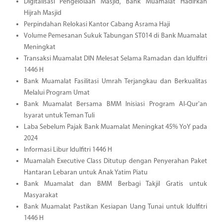
Digitalisasi Pengelolaan Masjid, Bank Muamalat Hadirkan
Hijrah Masjid
Perpindahan Relokasi Kantor Cabang Asrama Haji
Volume Pemesanan Sukuk Tabungan ST014 di Bank Muamalat
Meningkat
Transaksi Muamalat DIN Melesat Selama Ramadan dan Idulfitri
1446 H
Bank Muamalat Fasilitasi Umrah Terjangkau dan Berkualitas
Melalui Program Umat
Bank Muamalat Bersama BMM Inisiasi Program Al-Qur'an
Isyarat untuk Teman Tuli
Laba Sebelum Pajak Bank Muamalat Meningkat 45% YoY pada
2024
Informasi Libur Idulfitri 1446 H
Muamalah Executive Class Ditutup dengan Penyerahan Paket
Hantaran Lebaran untuk Anak Yatim Piatu
Bank Muamalat dan BMM Berbagi Takjil Gratis untuk
Masyarakat
Bank Muamalat Pastikan Kesiapan Uang Tunai untuk Idulfitri
1446 H