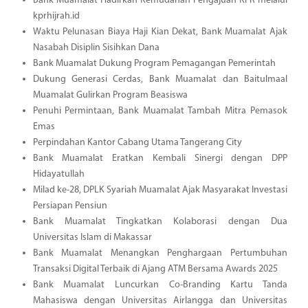
Bank Muamalat Hadirkan Kemudahan Pengajuan KPR melalui
kprhijrah.id
Waktu Pelunasan Biaya Haji Kian Dekat, Bank Muamalat Ajak
Nasabah Disiplin Sisihkan Dana
Bank Muamalat Dukung Program Pemagangan Pemerintah
Dukung Generasi Cerdas, Bank Muamalat dan Baitulmaal
Muamalat Gulirkan Program Beasiswa
Penuhi Permintaan, Bank Muamalat Tambah Mitra Pemasok
Emas
Perpindahan Kantor Cabang Utama Tangerang City
Bank Muamalat Eratkan Kembali Sinergi dengan DPP
Hidayatullah
Milad ke-28, DPLK Syariah Muamalat Ajak Masyarakat Investasi
Persiapan Pensiun
Bank Muamalat Tingkatkan Kolaborasi dengan Dua
Universitas Islam di Makassar
Bank Muamalat Menangkan Penghargaan Pertumbuhan
Transaksi Digital Terbaik di Ajang ATM Bersama Awards 2025
Bank Muamalat Luncurkan Co-Branding Kartu Tanda
Mahasiswa dengan Universitas Airlangga dan Universitas