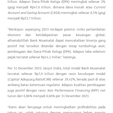
triliun. Adapun Dana Pihak Ketiga (DPK) meningkat sebesar 3%
(yoy) menjadi Rp47,6 triliun, dimana dana murah atau
Current
Account and Saving Account
(CASA) meningkat sebesar 8,5% (yoy)
menjadi Rp23,7 triliun.
“Meskipun sepanjang 2023 terdapat potensi risiko perlambatan
ekonomi dan ketidakpastian pasar keuangan global,
alhamdulillah Bank Muamalat dapat mencatatkan kinerja yang
positif. Hal tersebut ditandai dengan tetap tumbuhnya aset,
pembiayaan dan Dana Pihak Ketiga (DPK). Adapun laba sebelum
pajak tercatat sebesar Rp14,1 miliar,” katanya.
Per 31 Desember 2023, lanjut Indra, total modal Bank Muamalat
tercatat sebesar Rp7,0 triliun dengan rasio kecukupan modal
(
Capital Adequacy Ratio
/CAR) sebesar 29,42%, berada jauh di atas
ambang batas ketentuan regulator. Adapun kualitas pembiayaan
juga positif dengan rasio
Non Performance Financing
(NPF) net
turun dari 0,86% menjadi 0,66% per 31 Desember 2023.
“Kami akan berupaya untuk meningkatkan profitabilitas pada
tahun ini, salah satunya dengan mengurangi beban margin