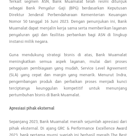
Terkait segmen ASN, Bank Muamalat telah resmi ditunjuk
sebagai Bank Penyalur Gaji (BPG) berdasarkan Keputusan
Direktur Jenderal Perbendaharaan Kementerian Keuangan
Nomor 50 tanggal 16 Juni 2023. Dengan penunjukan ini, Bank
Muamalat dapat menjalin kerja sama serta memberikan layanan
penyaluran gaji dan fasilitas perbankan bagi ASN di lingkup
instansi milik negara.
Guna mendukung strategi bisnis di atas, Bank Muamalat
meningkatkan semua aspek layanan, mulai dari proses
pengajuan pembiayaan yang mudah, Service Level Agreement
(SLA) yang cepat dan margin yang menarik. Menurut Indra,
pengembangan produk dan perbaikan proses menjadi kunci
terciptanya keunggulan kompetitif untuk menunjang
pertumbuhan bisnis di Bank Muamalat.
Apresiasi pihak eksternal
Sepanjang 2023, Bank Muamalat meraih sejumlah apresiasi dari
pihak eksternal. Di ajang GRC & Performance Excellence Award
2023, bank pertama murni syariah ini berhasil meraih The Best