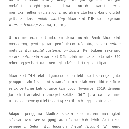
melalui penghimpunan dana murah. Kami terus
memaksimalkan akuisisi dana murah melalui kanal-kanal digital
yaitu aplikasi
mobile banking
Muamalat DIN dan layanan
internet banking
Madina,” ujarnya.
Untuk memacu pertumbuhan dana murah, Bank Muamalat
mendorong peningkatan pembukaan rekening secara
online
melalui fitur
d
i
gital c
us
tomer o
n
b
o
ard
. Pembukaan rekening
secara
online
via Muamalat DIN telah mencapai rata-rata 350
rekening per hari atau meningkat lebih dari tiga kali lipat.
Muamalat DIN telah digunakan oleh lebih dari setengah juta
pengguna aktif. Saat ini Muamalat DIN telah memiliki 198 fitur
sejak pertama kali diluncurkan pada November 2019, dengan
jumlah transaksi mencapai sekitar 56,7 juta dan volume
transaksi mencapai lebih dari Rp76 triliun hingga akhir 2023.
Adapun pengguna Madina secara keseluruhan meningkat
sebesar 18% secara (yoy) atau bertambah lebih dari 1.500
pengguna. Selain itu, layanan
Virtual Account
(VA) yang