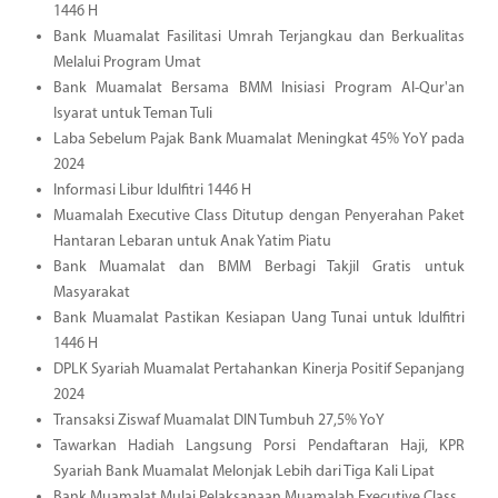
1446 H
Bank Muamalat Fasilitasi Umrah Terjangkau dan Berkualitas
Melalui Program Umat
Bank Muamalat Bersama BMM Inisiasi Program Al-Qur'an
Isyarat untuk Teman Tuli
Laba Sebelum Pajak Bank Muamalat Meningkat 45% YoY pada
2024
Informasi Libur Idulfitri 1446 H
Muamalah Executive Class Ditutup dengan Penyerahan Paket
Hantaran Lebaran untuk Anak Yatim Piatu
Bank Muamalat dan BMM Berbagi Takjil Gratis untuk
Masyarakat
Bank Muamalat Pastikan Kesiapan Uang Tunai untuk Idulfitri
1446 H
DPLK Syariah Muamalat Pertahankan Kinerja Positif Sepanjang
2024
Transaksi Ziswaf Muamalat DIN Tumbuh 27,5% YoY
Tawarkan Hadiah Langsung Porsi Pendaftaran Haji, KPR
Syariah Bank Muamalat Melonjak Lebih dari Tiga Kali Lipat
Bank Muamalat Mulai Pelaksanaan Muamalah Executive Class