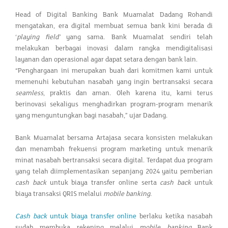
Head of Digital Banking Bank Muamalat Dadang Rohandi
mengatakan, era digital membuat semua bank kini berada di
‘
playing field’
yang sama. Bank Muamalat sendiri telah
melakukan berbagai inovasi dalam rangka mendigitalisasi
layanan dan operasional agar dapat setara dengan bank lain.
“Penghargaan ini merupakan buah dari komitmen kami untuk
memenuhi kebutuhan nasabah yang ingin bertransaksi secara
seamless
, praktis dan aman. Oleh karena itu, kami terus
berinovasi sekaligus menghadirkan program-program menarik
yang menguntungkan bagi nasabah,” ujar Dadang.
Bank Muamalat bersama Artajasa secara konsisten melakukan
dan menambah frekuensi program marketing untuk menarik
minat nasabah bertransaksi secara digital. Terdapat dua program
yang telah diimplementasikan sepanjang 2024 yaitu pemberian
cash back
untuk biaya transfer online serta
cash back
untuk
biaya transaksi QRIS melalui
mobile
banking.
Cash back
untuk biaya transfer online
berlaku ketika nasabah
sudah membuka rekening melalui
mobile
banking
Bank