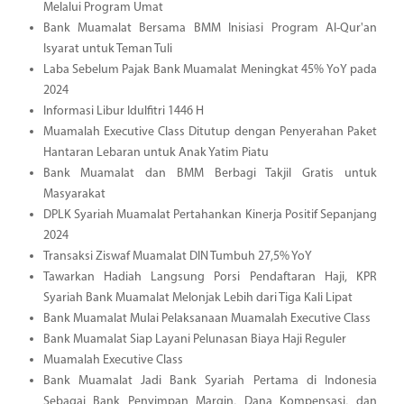
Melalui Program Umat
Bank Muamalat Bersama BMM Inisiasi Program Al-Qur'an
Isyarat untuk Teman Tuli
Laba Sebelum Pajak Bank Muamalat Meningkat 45% YoY pada
2024
Informasi Libur Idulfitri 1446 H
Muamalah Executive Class Ditutup dengan Penyerahan Paket
Hantaran Lebaran untuk Anak Yatim Piatu
Bank Muamalat dan BMM Berbagi Takjil Gratis untuk
Masyarakat
DPLK Syariah Muamalat Pertahankan Kinerja Positif Sepanjang
2024
Transaksi Ziswaf Muamalat DIN Tumbuh 27,5% YoY
Tawarkan Hadiah Langsung Porsi Pendaftaran Haji, KPR
Syariah Bank Muamalat Melonjak Lebih dari Tiga Kali Lipat
Bank Muamalat Mulai Pelaksanaan Muamalah Executive Class
Bank Muamalat Siap Layani Pelunasan Biaya Haji Reguler
Muamalah Executive Class
Bank Muamalat Jadi Bank Syariah Pertama di Indonesia
Sebagai Bank Penyimpan Margin, Dana Kompensasi, dan