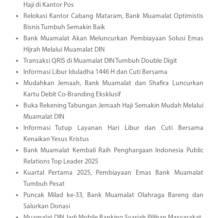
Haji di Kantor Pos
Relokasi Kantor Cabang Mataram, Bank Muamalat Optimistis
Bisnis Tumbuh Semakin Baik
Bank Muamalat Akan Meluncurkan Pembiayaan Solusi Emas
Hijrah Melalui Muamalat DIN
Transaksi QRIS di Muamalat DIN Tumbuh Double Digit
Informasi Libur Iduladha 1446 H dan Cuti Bersama
Mudahkan Jemaah, Bank Muamalat dan Shafira Luncurkan
Kartu Debit Co-Branding Eksklusif
Buka Rekening Tabungan Jemaah Haji Semakin Mudah Melalui
Muamalat DIN
Informasi Tutup Layanan Hari Libur dan Cuti Bersama
Kenaikan Yesus Kristus
Bank Muamalat Kembali Raih Penghargaan Indonesia Public
Relations Top Leader 2025
Kuartal Pertama 2025, Pembiayaan Emas Bank Muamalat
Tumbuh Pesat
Puncak Milad ke-33, Bank Muamalat Olahraga Bareng dan
Salurkan Donasi
Muamalat DIN Jadi Mobile Banking Syariah Pilihan Masyarakat