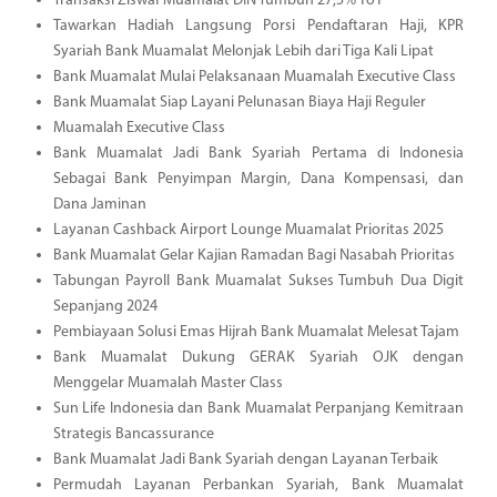
Transaksi Ziswaf Muamalat DIN Tumbuh 27,5% YoY
Tawarkan Hadiah Langsung Porsi Pendaftaran Haji, KPR
Syariah Bank Muamalat Melonjak Lebih dari Tiga Kali Lipat
Bank Muamalat Mulai Pelaksanaan Muamalah Executive Class
Bank Muamalat Siap Layani Pelunasan Biaya Haji Reguler
Muamalah Executive Class
Bank Muamalat Jadi Bank Syariah Pertama di Indonesia
Sebagai Bank Penyimpan Margin, Dana Kompensasi, dan
Dana Jaminan
Layanan Cashback Airport Lounge Muamalat Prioritas 2025
Bank Muamalat Gelar Kajian Ramadan Bagi Nasabah Prioritas
Tabungan Payroll Bank Muamalat Sukses Tumbuh Dua Digit
Sepanjang 2024
Pembiayaan Solusi Emas Hijrah Bank Muamalat Melesat Tajam
Bank Muamalat Dukung GERAK Syariah OJK dengan
Menggelar Muamalah Master Class
Sun Life Indonesia dan Bank Muamalat Perpanjang Kemitraan
Strategis Bancassurance
Bank Muamalat Jadi Bank Syariah dengan Layanan Terbaik
Permudah Layanan Perbankan Syariah, Bank Muamalat