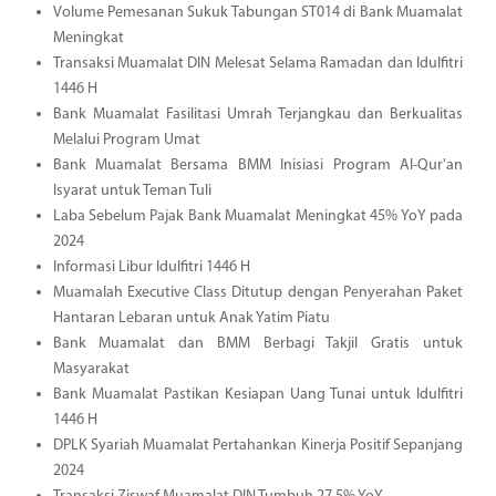
Volume Pemesanan Sukuk Tabungan ST014 di Bank Muamalat
Meningkat
Transaksi Muamalat DIN Melesat Selama Ramadan dan Idulfitri
1446 H
Bank Muamalat Fasilitasi Umrah Terjangkau dan Berkualitas
Melalui Program Umat
Bank Muamalat Bersama BMM Inisiasi Program Al-Qur'an
Isyarat untuk Teman Tuli
Laba Sebelum Pajak Bank Muamalat Meningkat 45% YoY pada
2024
Informasi Libur Idulfitri 1446 H
Muamalah Executive Class Ditutup dengan Penyerahan Paket
Hantaran Lebaran untuk Anak Yatim Piatu
Bank Muamalat dan BMM Berbagi Takjil Gratis untuk
Masyarakat
Bank Muamalat Pastikan Kesiapan Uang Tunai untuk Idulfitri
1446 H
DPLK Syariah Muamalat Pertahankan Kinerja Positif Sepanjang
2024