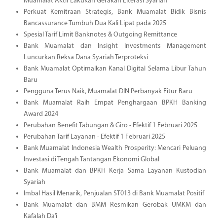
Muamalat Aktif Lakukan Gerakan Literasi Syariah
Perkuat Kemitraan Strategis, Bank Muamalat Bidik Bisnis
Bancassurance Tumbuh Dua Kali Lipat pada 2025
Spesial Tarif Limit Banknotes & Outgoing Remittance
Bank Muamalat dan Insight Investments Management
Luncurkan Reksa Dana Syariah Terproteksi
Bank Muamalat Optimalkan Kanal Digital Selama Libur Tahun
Baru
Pengguna Terus Naik, Muamalat DIN Perbanyak Fitur Baru
Bank Muamalat Raih Empat Penghargaan BPKH Banking
Award 2024
Perubahan Benefit Tabungan & Giro - Efektif 1 Februari 2025
Perubahan Tarif Layanan - Efektif 1 Februari 2025
Bank Muamalat Indonesia Wealth Prosperity: Mencari Peluang
Investasi di Tengah Tantangan Ekonomi Global
Bank Muamalat dan BPKH Kerja Sama Layanan Kustodian
Syariah
Imbal Hasil Menarik, Penjualan ST013 di Bank Muamalat Positif
Bank Muamalat dan BMM Resmikan Gerobak UMKM dan
Kafalah Da’i