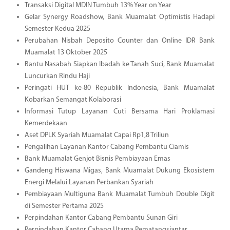
Transaksi Digital MDIN Tumbuh 13% Year on Year
Gelar Synergy Roadshow, Bank Muamalat Optimistis Hadapi
Semester Kedua 2025
Perubahan Nisbah Deposito Counter dan Online IDR Bank
Muamalat 13 Oktober 2025
Bantu Nasabah Siapkan Ibadah ke Tanah Suci, Bank Muamalat
Luncurkan Rindu Haji
Peringati HUT ke-80 Republik Indonesia, Bank Muamalat
Kobarkan Semangat Kolaborasi
Informasi Tutup Layanan Cuti Bersama Hari Proklamasi
Kemerdekaan
Aset DPLK Syariah Muamalat Capai Rp1,8 Triliun
Pengalihan Layanan Kantor Cabang Pembantu Ciamis
Bank Muamalat Genjot Bisnis Pembiayaan Emas
Gandeng Hiswana Migas, Bank Muamalat Dukung Ekosistem
Energi Melalui Layanan Perbankan Syariah
Pembiayaan Multiguna Bank Muamalat Tumbuh Double Digit
di Semester Pertama 2025
Perpindahan Kantor Cabang Pembantu Sunan Giri
Perpindahan Kantor Cabang Utama Pematangsiantar