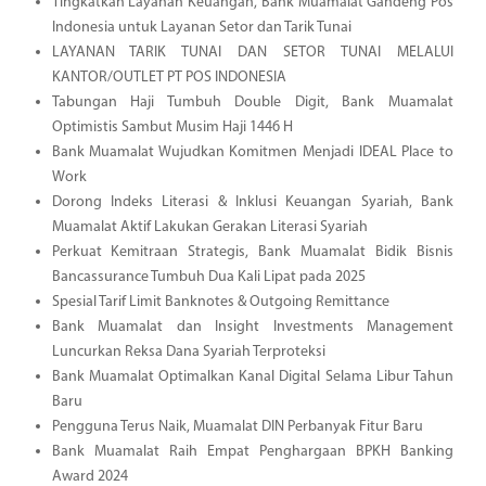
Tingkatkan Layanan Keuangan, Bank Muamalat Gandeng Pos
Indonesia untuk Layanan Setor dan Tarik Tunai
LAYANAN TARIK TUNAI DAN SETOR TUNAI MELALUI
KANTOR/OUTLET PT POS INDONESIA
Tabungan Haji Tumbuh Double Digit, Bank Muamalat
Optimistis Sambut Musim Haji 1446 H
Bank Muamalat Wujudkan Komitmen Menjadi IDEAL Place to
Work
Dorong Indeks Literasi & Inklusi Keuangan Syariah, Bank
Muamalat Aktif Lakukan Gerakan Literasi Syariah
Perkuat Kemitraan Strategis, Bank Muamalat Bidik Bisnis
Bancassurance Tumbuh Dua Kali Lipat pada 2025
Spesial Tarif Limit Banknotes & Outgoing Remittance
Bank Muamalat dan Insight Investments Management
Luncurkan Reksa Dana Syariah Terproteksi
Bank Muamalat Optimalkan Kanal Digital Selama Libur Tahun
Baru
Pengguna Terus Naik, Muamalat DIN Perbanyak Fitur Baru
Bank Muamalat Raih Empat Penghargaan BPKH Banking
Award 2024