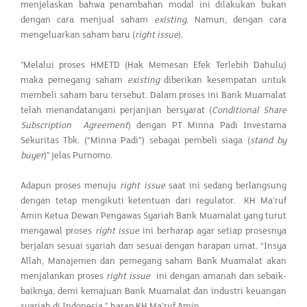
menjelaskan bahwa penambahan modal ini dilakukan bukan
dengan cara menjual saham
existing
. Namun, dengan cara
mengeluarkan saham baru (
right issue
).
"Melalui proses HMETD (Hak Memesan Efek Terlebih Dahulu)
maka pemegang saham
existing
diberikan kesempatan untuk
membeli saham baru tersebut. Dalam proses ini Bank Muamalat
telah menandatangani perjanjian bersyarat (
Conditional Share
Subscription Agreement
) dengan PT Minna Padi Investama
Sekuritas Tbk. (“Minna Padi”) sebagai pembeli siaga (
stand by
buyer
)" jelas Purnomo.
Adapun proses menuju
right issue
saat ini sedang berlangsung
dengan tetap mengikuti ketentuan dari regulator. KH Ma'ruf
Amin Ketua Dewan Pengawas Syariah Bank Muamalat yang turut
mengawal proses
right issue
ini berharap agar setiap prosesnya
berjalan sesuai syariah dan sesuai dengan harapan umat. “Insya
Allah, Manajemen dan pemegang saham Bank Muamalat akan
menjalankan proses
right issue
ini dengan amanah dan sebaik-
baiknya, demi kemajuan Bank Muamalat dan industri keuangan
syariah di Indonesia,” harap KH Ma’ruf Amin