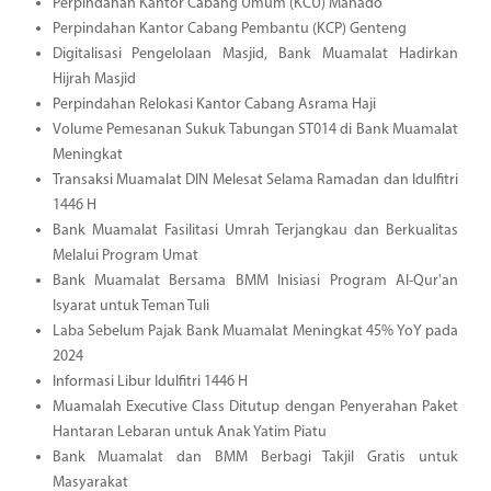
Perpindahan Kantor Cabang Umum (KCU) Manado
Perpindahan Kantor Cabang Pembantu (KCP) Genteng
Digitalisasi Pengelolaan Masjid, Bank Muamalat Hadirkan
Hijrah Masjid
Perpindahan Relokasi Kantor Cabang Asrama Haji
Volume Pemesanan Sukuk Tabungan ST014 di Bank Muamalat
Meningkat
Transaksi Muamalat DIN Melesat Selama Ramadan dan Idulfitri
1446 H
Bank Muamalat Fasilitasi Umrah Terjangkau dan Berkualitas
Melalui Program Umat
Bank Muamalat Bersama BMM Inisiasi Program Al-Qur'an
Isyarat untuk Teman Tuli
Laba Sebelum Pajak Bank Muamalat Meningkat 45% YoY pada
2024
Informasi Libur Idulfitri 1446 H
Muamalah Executive Class Ditutup dengan Penyerahan Paket
Hantaran Lebaran untuk Anak Yatim Piatu
Bank Muamalat dan BMM Berbagi Takjil Gratis untuk
Masyarakat