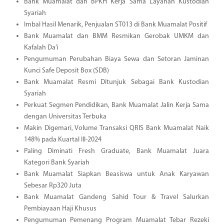
Bank Muamalat dan BPKH Kerja Sama Layanan Kustodian
Syariah
Imbal Hasil Menarik, Penjualan ST013 di Bank Muamalat Positif
Bank Muamalat dan BMM Resmikan Gerobak UMKM dan
Kafalah Da’i
Pengumuman Perubahan Biaya Sewa dan Setoran Jaminan
Kunci Safe Deposit Box (SDB)
Bank Muamalat Resmi Ditunjuk Sebagai Bank Kustodian
Syariah
Perkuat Segmen Pendidikan, Bank Muamalat Jalin Kerja Sama
dengan Universitas Terbuka
Makin Digemari, Volume Transaksi QRIS Bank Muamalat Naik
148% pada Kuartal III-2024
Paling Diminati Fresh Graduate, Bank Muamalat Juara
Kategori Bank Syariah
Bank Muamalat Siapkan Beasiswa untuk Anak Karyawan
Sebesar Rp320 Juta
Bank Muamalat Gandeng Sahid Tour & Travel Salurkan
Pembiayaan Haji Khusus
Pengumuman Pemenang Program Muamalat Tebar Rezeki