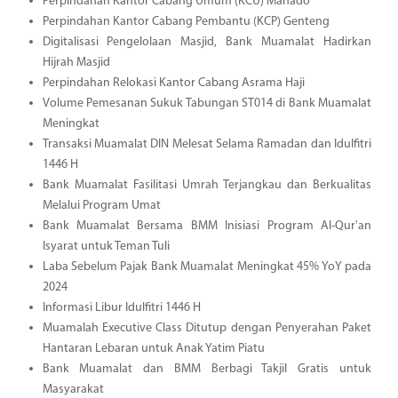
Perpindahan Kantor Cabang Umum (KCU) Manado
Perpindahan Kantor Cabang Pembantu (KCP) Genteng
Digitalisasi Pengelolaan Masjid, Bank Muamalat Hadirkan
Hijrah Masjid
Perpindahan Relokasi Kantor Cabang Asrama Haji
Volume Pemesanan Sukuk Tabungan ST014 di Bank Muamalat
Meningkat
Transaksi Muamalat DIN Melesat Selama Ramadan dan Idulfitri
1446 H
Bank Muamalat Fasilitasi Umrah Terjangkau dan Berkualitas
Melalui Program Umat
Bank Muamalat Bersama BMM Inisiasi Program Al-Qur'an
Isyarat untuk Teman Tuli
Laba Sebelum Pajak Bank Muamalat Meningkat 45% YoY pada
2024
Informasi Libur Idulfitri 1446 H
Muamalah Executive Class Ditutup dengan Penyerahan Paket
Hantaran Lebaran untuk Anak Yatim Piatu
Bank Muamalat dan BMM Berbagi Takjil Gratis untuk
Masyarakat