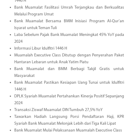
1446 H
Bank Muamalat Fasilitasi Umrah Terjangkau dan Berkualitas
Melalui Program Umat
Bank Muamalat Bersama BMM Inisiasi Program Al-Qur'an
Isyarat untuk Teman Tuli
Laba Sebelum Pajak Bank Muamalat Meningkat 45% YoY pada
2024
Informasi Libur Idulfitri 1446 H
Muamalah Executive Class Ditutup dengan Penyerahan Paket
Hantaran Lebaran untuk Anak Yatim Piatu
Bank Muamalat dan BMM Berbagi Takjil Gratis untuk
Masyarakat
Bank Muamalat Pastikan Kesiapan Uang Tunai untuk Idulfitri
1446 H
DPLK Syariah Muamalat Pertahankan Kinerja Positif Sepanjang
2024
Transaksi Ziswaf Muamalat DIN Tumbuh 27,5% YoY
Tawarkan Hadiah Langsung Porsi Pendaftaran Haji, KPR
Syariah Bank Muamalat Melonjak Lebih dari Tiga Kali Lipat
Bank Muamalat Mulai Pelaksanaan Muamalah Executive Class