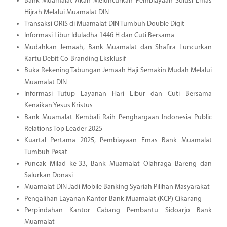
Bank Muamalat Akan Meluncurkan Pembiayaan Solusi Emas
Hijrah Melalui Muamalat DIN
Transaksi QRIS di Muamalat DIN Tumbuh Double Digit
Informasi Libur Iduladha 1446 H dan Cuti Bersama
Mudahkan Jemaah, Bank Muamalat dan Shafira Luncurkan
Kartu Debit Co-Branding Eksklusif
Buka Rekening Tabungan Jemaah Haji Semakin Mudah Melalui
Muamalat DIN
Informasi Tutup Layanan Hari Libur dan Cuti Bersama
Kenaikan Yesus Kristus
Bank Muamalat Kembali Raih Penghargaan Indonesia Public
Relations Top Leader 2025
Kuartal Pertama 2025, Pembiayaan Emas Bank Muamalat
Tumbuh Pesat
Puncak Milad ke-33, Bank Muamalat Olahraga Bareng dan
Salurkan Donasi
Muamalat DIN Jadi Mobile Banking Syariah Pilihan Masyarakat
Pengalihan Layanan Kantor Bank Muamalat (KCP) Cikarang
Perpindahan Kantor Cabang Pembantu Sidoarjo Bank
Muamalat