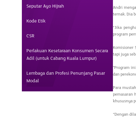
Seputar Ayo Hijrah
Andri menga
ternak. Dia 
Kode Etik
“Jika pengh
program pem
CSR
Komisioner S
Perlakuan Kesetaraan Konsumen Secara
tapi juga se
Adil (untuk Cabang Kuala Lumpur)
"Program in
Lembaga dan Profesi Penunjang Pasar
dan perekono
Modal
Para mustah
pemasaran h
khususnya pe
“Dengan dil