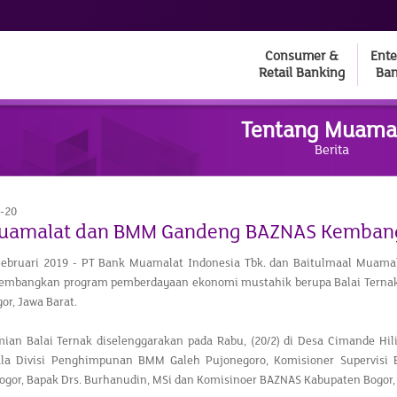
Consumer &
Ente
Retail Banking
Ban
Tentang Muama
Berita
-20
uamalat dan BMM Gandeng BAZNAS Kembangka
 Februari 2019 - PT Bank Muamalat Indonesia Tbk. dan Baitulmaal Muam
mbangkan program pemberdayaan ekonomi mustahik berupa Balai Ternak. 
or, Jawa Barat.
mian Balai Ternak diselenggarakan pada Rabu, (20/2) di Desa Cimande Hil
la Divisi Penghimpunan BMM Galeh Pujonegoro, Komisioner Supervisi B
gor, Bapak Drs. Burhanudin, MSi dan Komisinoer BAZNAS Kabupaten Bogor, 