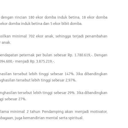
dengan rincian 180 ekor domba induk betina, 18 ekor domba
4 ekor domba induk betina dan 5 ekor bibit domba.
asilkan minimal 702 ekor anak, sehingga terjadi penambahan
r anak.
ndapatan peternak per bulan sebesar Rp. 1.780.619,-. Dengan
4.600,- menjadi Rp. 3.875.219,-.
asilan tersebut lebih tinggi sebesar 147%. Jika dibandingkan
asilan tersebut lebih tinggi sebesar 2,97%.
ghasilan tersebut lebih tinggi sebesar 29%. Jika dibandingkan
ggi sebesar 27%.
elama minimal 2 tahun Pendamping akan menjadi motivator,
agaan, juga kemandirian mental serta spiritual.