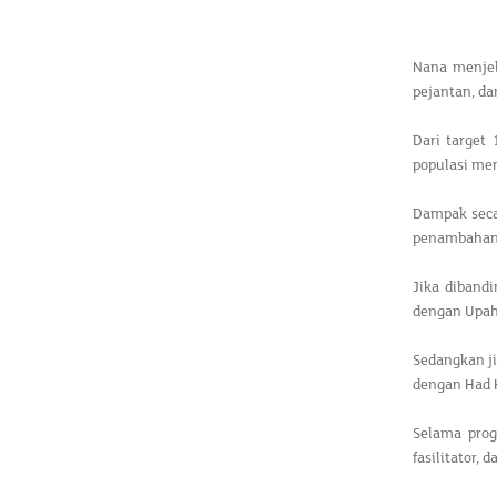
Nana menjel
pejantan, da
Dari target
populasi men
Dampak seca
penambahan p
Jika diband
dengan Upah 
Sedangkan ji
dengan Had K
Selama prog
fasilitator,