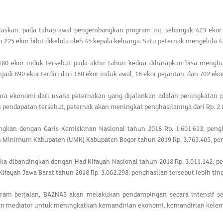
askan, pada tahap awal pengembangkan program ini, sebanyak 423 ekor 
n 225 ekor bibit dikelola oleh 45 kepala keluarga. Satu peternak mengelola 
 180 ekor induk tersebut pada akhir tahun kedua diharapkan bisa mengh
jadi 890 ekor terdiri dari 180 ekor induk awal, 18 ekor pejantan, dan 702 eko
ra ekonomi dari usaha peternakan yang dijalankan adalah peningkatan pe
endapatan tersebut, peternak akan meningkat penghasilannya dari Rp. 2.09
ingkan dengan Garis Kemiskinan Nasional tahun 2018 Rp. 1.601.613, pengh
Minimum Kabupaten (UMK) Kabupaten Bogor tahun 2019 Rp. 3.763.405, pengh
ka dibandingkan dengan Had Kifayah Nasional tahun 2018 Rp. 3.011.142, pen
ifayah Jawa Barat tahun 2018 Rp. 3.062.298, penghasilan tersebut lebih tin
ram berjalan, BAZNAS akan melakukan pendampingan secara intensif s
 dan mediator untuk meningkatkan kemandirian ekonomi, kemandirian kelemb