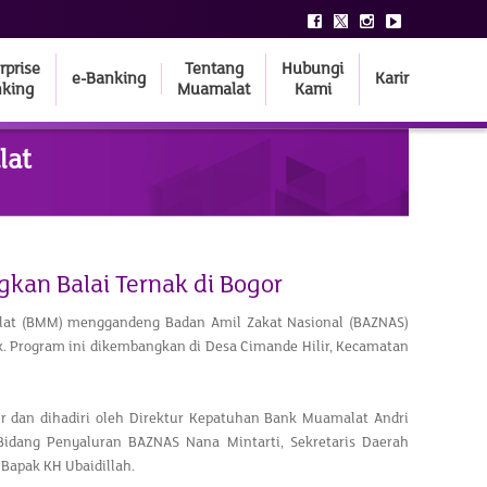
rprise
Tentang
Hubungi
e-Banking
Karir
king
Muamalat
Kami
lat
n Balai Ternak di Bogor
alat (BMM) menggandeng Badan Amil Zakat Nasional (BAZNAS)
Program ini dikembangkan di Desa Cimande Hilir, Kecamatan
ir dan dihadiri oleh Direktur Kepatuhan Bank Muamalat Andri
idang Penyaluran BAZNAS Nana Mintarti, Sekretaris Daerah
Bapak KH Ubaidillah.