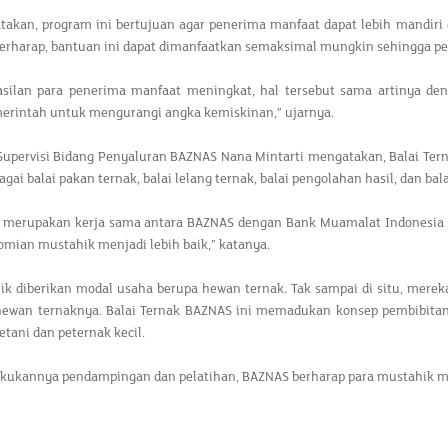
takan, program ini bertujuan agar penerima manfaat dapat lebih mandiri 
berharap, bantuan ini dapat dimanfaatkan semaksimal mungkin sehingga p
asilan para penerima manfaat meningkat, hal tersebut sama artinya den
erintah untuk mengurangi angka kemiskinan,” ujarnya.
upervisi Bidang Penyaluran BAZNAS Nana Mintarti mengatakan, Balai Terna
bagai balai pakan ternak, balai lelang ternak, balai pengolahan hasil, dan b
i merupakan kerja sama antara BAZNAS dengan Bank Muamalat Indonesia
mian mustahik menjadi lebih baik,” katanya.
ik diberikan modal usaha berupa hewan ternak. Tak sampai di situ, merek
ewan ternaknya. Balai Ternak BAZNAS ini memadukan konsep pembibit
tani dan peternak kecil.
akukannya pendampingan dan pelatihan, BAZNAS berharap para mustahik me