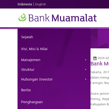
|
Indonesia
English
Sejarah
Visi, Misi & Nilai
2019-02
Manajemen
Bank M
Struktur
Jakarta, 20
dalam menge
Hubungan Investor
Caringin, Bog
Berita
Acara peres
Donny, Kepa
Penghargaan
Kabupaten Bo