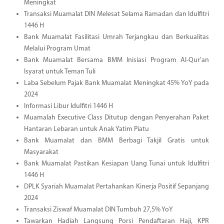
Meningkat
Transaksi Muamalat DIN Melesat Selama Ramadan dan Idulfitri
1446 H
Bank Muamalat Fasilitasi Umrah Terjangkau dan Berkualitas
Melalui Program Umat
Bank Muamalat Bersama BMM Inisiasi Program Al-Qur'an
Isyarat untuk Teman Tuli
Laba Sebelum Pajak Bank Muamalat Meningkat 45% YoY pada
2024
Informasi Libur Idulfitri 1446 H
Muamalah Executive Class Ditutup dengan Penyerahan Paket
Hantaran Lebaran untuk Anak Yatim Piatu
Bank Muamalat dan BMM Berbagi Takjil Gratis untuk
Masyarakat
Bank Muamalat Pastikan Kesiapan Uang Tunai untuk Idulfitri
1446 H
DPLK Syariah Muamalat Pertahankan Kinerja Positif Sepanjang
2024
Transaksi Ziswaf Muamalat DIN Tumbuh 27,5% YoY
Tawarkan Hadiah Langsung Porsi Pendaftaran Haji, KPR