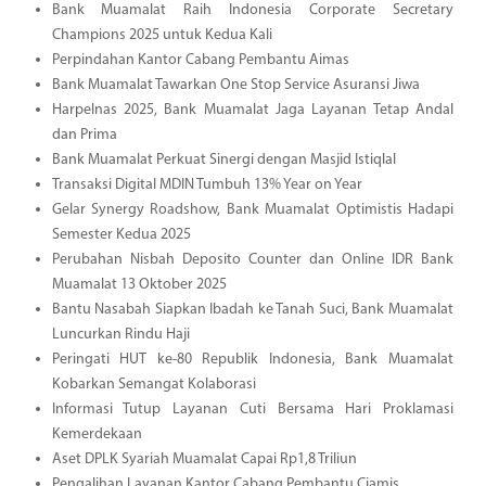
Bank Muamalat Raih Indonesia Corporate Secretary
Champions 2025 untuk Kedua Kali
Perpindahan Kantor Cabang Pembantu Aimas
Bank Muamalat Tawarkan One Stop Service Asuransi Jiwa
Harpelnas 2025, Bank Muamalat Jaga Layanan Tetap Andal
dan Prima
Bank Muamalat Perkuat Sinergi dengan Masjid Istiqlal
Transaksi Digital MDIN Tumbuh 13% Year on Year
Gelar Synergy Roadshow, Bank Muamalat Optimistis Hadapi
Semester Kedua 2025
Perubahan Nisbah Deposito Counter dan Online IDR Bank
Muamalat 13 Oktober 2025
Bantu Nasabah Siapkan Ibadah ke Tanah Suci, Bank Muamalat
Luncurkan Rindu Haji
Peringati HUT ke-80 Republik Indonesia, Bank Muamalat
Kobarkan Semangat Kolaborasi
Informasi Tutup Layanan Cuti Bersama Hari Proklamasi
Kemerdekaan
Aset DPLK Syariah Muamalat Capai Rp1,8 Triliun
Pengalihan Layanan Kantor Cabang Pembantu Ciamis