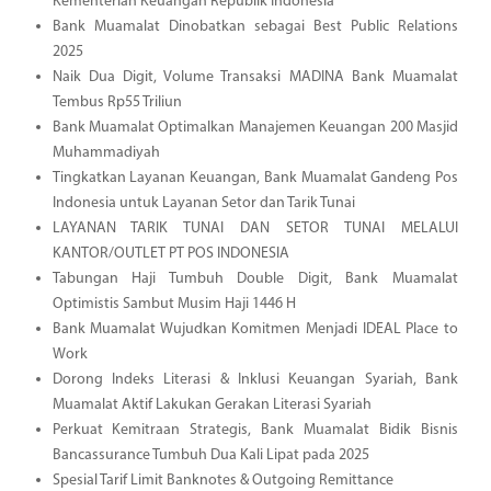
Kementerian Keuangan Republik Indonesia
Bank Muamalat Dinobatkan sebagai Best Public Relations
2025
Naik Dua Digit, Volume Transaksi MADINA Bank Muamalat
Tembus Rp55 Triliun
Bank Muamalat Optimalkan Manajemen Keuangan 200 Masjid
Muhammadiyah
Tingkatkan Layanan Keuangan, Bank Muamalat Gandeng Pos
Indonesia untuk Layanan Setor dan Tarik Tunai
LAYANAN TARIK TUNAI DAN SETOR TUNAI MELALUI
KANTOR/OUTLET PT POS INDONESIA
Tabungan Haji Tumbuh Double Digit, Bank Muamalat
Optimistis Sambut Musim Haji 1446 H
Bank Muamalat Wujudkan Komitmen Menjadi IDEAL Place to
Work
Dorong Indeks Literasi & Inklusi Keuangan Syariah, Bank
Muamalat Aktif Lakukan Gerakan Literasi Syariah
Perkuat Kemitraan Strategis, Bank Muamalat Bidik Bisnis
Bancassurance Tumbuh Dua Kali Lipat pada 2025
Spesial Tarif Limit Banknotes & Outgoing Remittance