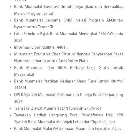
1446 H
Bank Muamalat Fasilitasi Umrah Terjangkau dan Berkualitas
Melalui Program Umat
Bank Muamalat Bersama BMM Inisiasi Program Al-Qur'an
Isyarat untuk Teman Tuli
Laba Sebelum Pajak Bank Muamalat Meningkat 45% YoY pada
2024
Informasi Libur Idulfitri 1446 H
Muamalah Executive Class Ditutup dengan Penyerahan Paket
Hantaran Lebaran untuk Anak Yatim Piatu
Bank Muamalat dan BMM Berbagi Takjil Gratis untuk
Masyarakat
Bank Muamalat Pastikan Kesiapan Uang Tunai untuk Idulfitri
1446 H
DPLK Syariah Muamalat Pertahankan Kinerja Positif Sepanjang
2024
Transaksi Ziswaf Muamalat DIN Tumbuh 27,5% YoY
Tawarkan Hadiah Langsung Porsi Pendaftaran Haji, KPR
Syariah Bank Muamalat Melonjak Lebih dari Tiga Kali Lipat
Bank Muamalat Mulai Pelaksanaan Muamalah Executive Class