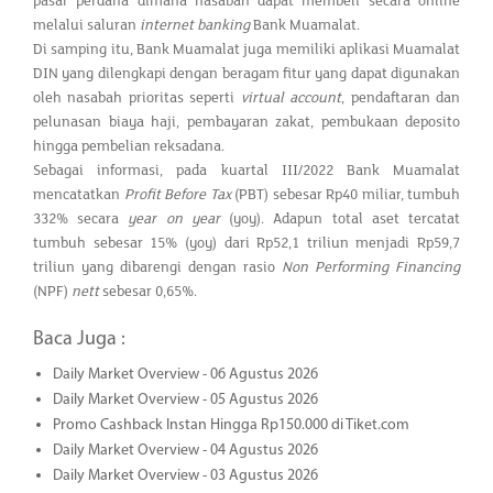
pasar perdana dimana nasabah dapat membeli secara online
melalui saluran
internet banking
Bank Muamalat.
Di samping itu, Bank Muamalat juga memiliki aplikasi Muamalat
DIN yang dilengkapi dengan beragam fitur yang dapat digunakan
oleh nasabah prioritas seperti
virtual account
, pendaftaran dan
pelunasan biaya haji, pembayaran zakat, pembukaan deposito
hingga pembelian reksadana.
Sebagai informasi, pada kuartal III/2022 Bank Muamalat
mencatatkan
Profit Before Tax
(PBT) sebesar Rp40 miliar, tumbuh
332% secara
year on year
(yoy). Adapun total aset tercatat
tumbuh sebesar 15% (yoy) dari Rp52,1 triliun menjadi Rp59,7
triliun yang dibarengi dengan rasio
Non Performing Financing
(NPF)
nett
sebesar 0,65%.
Baca Juga :
Daily Market Overview - 06 Agustus 2026
Daily Market Overview - 05 Agustus 2026
Promo Cashback Instan Hingga Rp150.000 di Tiket.com
Daily Market Overview - 04 Agustus 2026
Daily Market Overview - 03 Agustus 2026