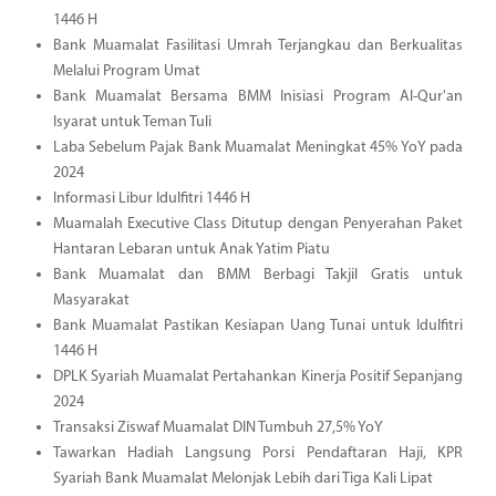
1446 H
Bank Muamalat Fasilitasi Umrah Terjangkau dan Berkualitas
Melalui Program Umat
Bank Muamalat Bersama BMM Inisiasi Program Al-Qur'an
Isyarat untuk Teman Tuli
Laba Sebelum Pajak Bank Muamalat Meningkat 45% YoY pada
2024
Informasi Libur Idulfitri 1446 H
Muamalah Executive Class Ditutup dengan Penyerahan Paket
Hantaran Lebaran untuk Anak Yatim Piatu
Bank Muamalat dan BMM Berbagi Takjil Gratis untuk
Masyarakat
Bank Muamalat Pastikan Kesiapan Uang Tunai untuk Idulfitri
1446 H
DPLK Syariah Muamalat Pertahankan Kinerja Positif Sepanjang
2024
Transaksi Ziswaf Muamalat DIN Tumbuh 27,5% YoY
Tawarkan Hadiah Langsung Porsi Pendaftaran Haji, KPR
Syariah Bank Muamalat Melonjak Lebih dari Tiga Kali Lipat