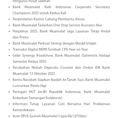
Pengurus Pusat Salimah
Bank Muamalat Raih Indonesia Corporate Secretary
Champions 2025 untuk Kedua Kali
Perpindahan Kantor Cabang Pembantu Aimas
Bank Muamalat Tawarkan One Stop Service Asuransi Jiwa
Harpelnas 2025, Bank Muamalat Jaga Layanan Tetap Andal
dan Prima
Bank Muamalat Perkuat Sinergi dengan Masjid Istiqlal
Transaksi Digital MDIN Tumbuh 13% Year on Year
Gelar Synergy Roadshow, Bank Muamalat Optimistis Hadapi
Semester Kedua 2025
Perubahan Nisbah Deposito Counter dan Online IDR Bank
Muamalat 13 Oktober 2025
Bantu Nasabah Siapkan Ibadah ke Tanah Suci, Bank Muamalat
Luncurkan Rindu Haji
Peringati HUT ke-80 Republik Indonesia, Bank Muamalat
Kobarkan Semangat Kolaborasi
Informasi Tutup Layanan Cuti Bersama Hari Proklamasi
Kemerdekaan
Aset DPLK Syariah Muamalat Capai Rp1,8 Triliun