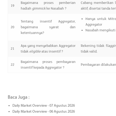
Bagaimana proses pemberian
Cabang memberikan la
19
hadiah
gimmick
ke Nasabah ?
aktif, disertai tanda te
Hanya untuk Mitra
Tentang insentif Aggregator,
Aggregator
20
bagaimana syarat dan
Nasabah mengikuti 
ketentuannya?
Apa yang menyebabkan Aggregator
Rekening tidak f
laggi
21
tidak
eligible
atas insentif ?
tidak valid.
Bagaimana proses pembayaran
22
Pembayaran dilakukan 
insentif kepada Aggregator ?
Baca Juga :
Daily Market Overview - 07 Agustus 2026
Daily Market Overview - 06 Agustus 2026