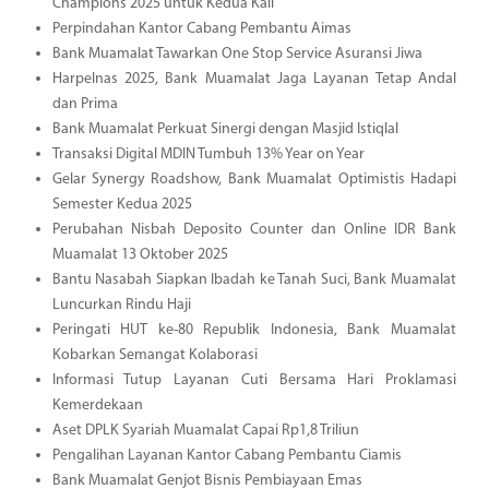
Champions 2025 untuk Kedua Kali
Perpindahan Kantor Cabang Pembantu Aimas
Bank Muamalat Tawarkan One Stop Service Asuransi Jiwa
Harpelnas 2025, Bank Muamalat Jaga Layanan Tetap Andal
dan Prima
Bank Muamalat Perkuat Sinergi dengan Masjid Istiqlal
Transaksi Digital MDIN Tumbuh 13% Year on Year
Gelar Synergy Roadshow, Bank Muamalat Optimistis Hadapi
Semester Kedua 2025
Perubahan Nisbah Deposito Counter dan Online IDR Bank
Muamalat 13 Oktober 2025
Bantu Nasabah Siapkan Ibadah ke Tanah Suci, Bank Muamalat
Luncurkan Rindu Haji
Peringati HUT ke-80 Republik Indonesia, Bank Muamalat
Kobarkan Semangat Kolaborasi
Informasi Tutup Layanan Cuti Bersama Hari Proklamasi
Kemerdekaan
Aset DPLK Syariah Muamalat Capai Rp1,8 Triliun
Pengalihan Layanan Kantor Cabang Pembantu Ciamis
Bank Muamalat Genjot Bisnis Pembiayaan Emas