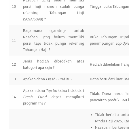
Nasabah yang belum memiliki
10
porsi haji namun sudah punya
Tinggal buka Tabungan
rekening Tabungan Haji
(S09A/S09B) ?
Bagaimana syaratnya untuk
Nasabah yang belum memiliki
Buka Tabungan Hijr
11
porsi tapi tidak punya rekening
penampungan
Top Up
&
Tabungan Haji ?
Jenis hadiah dibedakan atas
12
Hadiah dibedakan han
kategori apa saja ?
13
Apakah dana
Fresh Fund
itu?
Dana baru dari luar BMI
Apakah dana
Top Up
kalau tidak dari
Tidak. Dana harus b
14
Fresh Fund
dapat mengikuti
pencairan produk BMI 
program ini ?
Tidak berlaku un
Rindu Haji 2025, K
Nasabah berkese