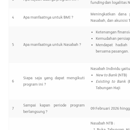
f
unding
dan loyalitas 
Meningkatkan dana p
4
Apa manfaatnya untuk BMI ?
Nasabah, dan akuisisi 
Ketenangan finansia
Kemudahan persiapa
5
Apa manfaatnya untuk Nasabah ?
Mendapat hadiah
bersama pasangan.
Nasabah Individu yaitu
New to Bank
(NTB)
Siapa saja yang dapat mengikuti
6
Existing to Bank
(E
program ini ?
Tabungan Haji
Sampai kapan periode program
7
09 Februari 2026 hing
berlangsung ?
Nasabah NTB :
Buka Tabungan H