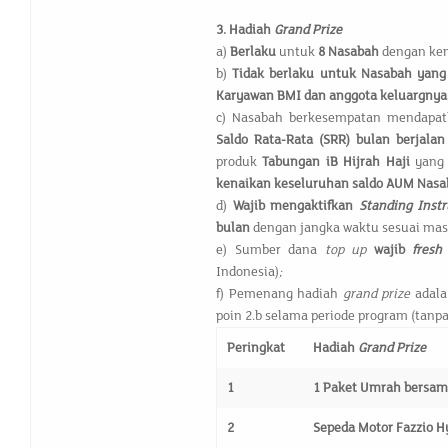
3.
Hadiah
Grand Prize
a)
Berlaku
untuk
8 Nasabah
dengan kena
b)
Tidak berlaku untuk Nasabah ya
Karyawan BMI dan anggota keluargnya
c) Nasabah berkesempatan mendapa
Saldo Rata-Rata (SRR) bulan berjala
produk
Tabungan iB Hijrah Haji
yang
kenaikan keseluruhan saldo AUM Nasa
d)
Wajib mengaktifkan
Standing Inst
bulan
dengan jangka waktu sesuai mas
e) Sumber dana
top up
wajib
fresh
Indonesia)
;
f) Pemenang hadiah
grand prize
adal
poin 2.b selama periode program (tanpa
Peringkat
Hadiah
Grand Prize
1
1 Paket Umrah bersa
2
Sepeda Motor Fazzio H