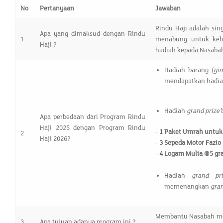
No
Pertanyaan
Jawaban
Rindu Haji adalah sin
Apa yang dimaksud dengan Rindu
1
menabung untuk keb
Haji ?
hadiah kepada Nasabah 
Hadiah barang (
gi
mendapatkan hadiah
Hadiah
grand prize
Apa perbedaan dari Program Rindu
Haji 2025 dengan Program Rindu
-
1 Paket Umrah untuk
2
Haji 2026?
-
3 Sepeda Motor Fazio 
-
4 Logam Mulia @5 g
Hadiah
grand p
memenangkan
gran
Membantu Nasabah men
3
Apa tujuan adanya program ini ?