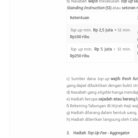
b) Nasabah
wajib
melakukan
top up
sa
Standing Instruction
(SI)
atau
setoran 
Ketentuan
Top up
min.
Rp 2,5 juta
+
SI min.
Rp100 ribu
Top up
min.
Rp 5 juta
+ SI min.
Rp250 ribu
c) Sumber dana
top up
wajib
fresh fu
yang dapat dibuktikan dengan bukti str
d) Nasabah yang
eligible
hanya mendap
e) Hadiah berupa
sajadah atau barang 
f) Rekening Tabungan iB Hijrah Haji waj
g) Hadiah dilarang dalam bentuk uang,
h) Hadiah diberikan langsung oleh Ca
2.
Hadiah
Top Up Fee -
Aggregator