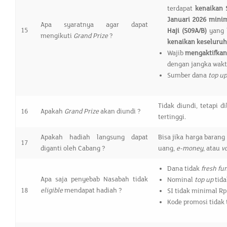
terdapat
kenaikan 
Januari 2026
minim
Apa syaratnya agar dapat
15
Haji (S09A/B)
yang b
mengikuti
Grand Prize
?
kenaikan keseluru
Wajib
mengaktifka
dengan jangka wakt
Sumber dana
top u
Tidak diundi, tetapi
16
Apakah
Grand Prize
akan diundi ?
tertinggi.
Apakah hadiah langsung dapat
Bisa jika harga baran
17
diganti oleh Cabang ?
uang,
e-money
, atau
v
Dana tidak
fresh fu
Apa saja penyebab Nasabah tidak
Nominal
top up
tida
18
eligible
mendapat hadiah ?
SI tidak minimal Rp
Kode promosi tidak 