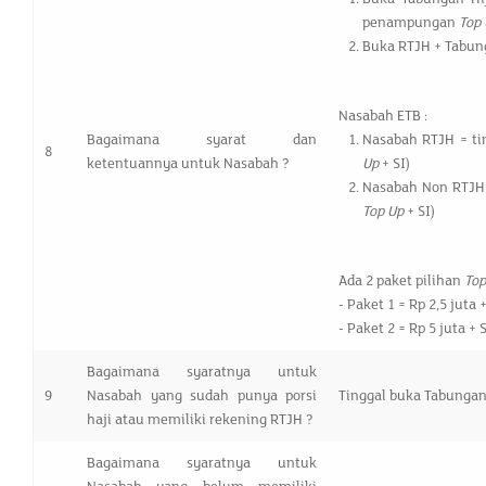
penampungan
Top
Buka RTJH + Tabun
Nasabah ETB :
Bagaimana syarat dan
Nasabah RTJH = t
8
ketentuannya untuk Nasabah ?
Up
+ SI)
Nasabah Non RTJH 
Top Up
+ SI)
Ada 2 paket pilihan
Top
- Paket 1 = Rp 2,5 juta 
- Paket 2 = Rp 5 juta + 
Bagaimana syaratnya untuk
9
Nasabah yang sudah punya porsi
Tinggal buka Tabunga
haji atau memiliki rekening RTJH ?
Bagaimana syaratnya untuk