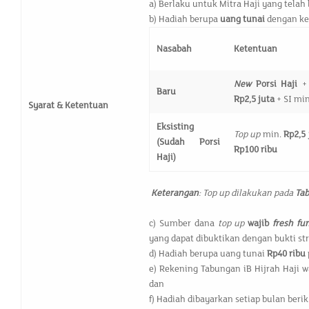
a) Berlaku untuk Mitra Haji yang tela
b) Hadiah berupa
uang tunai
dengan ket
Nasabah
Ketentuan
New
Porsi Haji
Baru
Rp
2,5 juta
+ SI mi
Syarat & Ketentuan
Eksisting
Top up
min.
Rp2,5 
(Sudah Porsi
Rp100 ribu
Haji)
Keterangan
: Top up dilakukan pada
Tab
c) Sumber dana
top up
wajib
fresh fu
yang dapat dibuktikan dengan bukti str
d) Hadiah berupa uang tunai
Rp40 ribu
e) Rekening Tabungan iB Hijrah Haji wa
dan
f) Hadiah dibayarkan setiap bulan beri