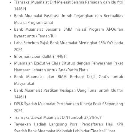
Transaksi Muamalat DIN Melesat Selama Ramadan dan Idulfitri
1446 H
Bank Muamalat Fasilitasi Umrah Terjangkau dan Berkualitas
Melalui Program Umat
Bank Muamalat Bersama BMM Inisiasi Program Al-Qur'an
Isyarat untuk Teman Tuli
Laba Sebelum Pajak Bank Muamalat Meningkat 45% YoY pada
2024
Informasi Libur Idulfitri 1446 H
Muamalah Executive Class Ditutup dengan Penyerahan Paket
Hantaran Lebaran untuk Anak Yatim Piatu
Bank Muamalat dan BMM Berbagi Takjil Gratis untuk
Masyarakat
Bank Muamalat Pastikan Kesiapan Uang Tunai untuk Idulfitri
1446 H
DPLK Syariah Muamalat Pertahankan Kinerja Positif Sepanjang
2024
Transaksi Ziswaf Muamalat DIN Tumbuh 27,5% YoY
Tawarkan Hadiah Langsung Porsi Pendaftaran Haji, KPR
Syariah Bank Muamalat Melonjak Lebih dari Tiga Kali Lipat