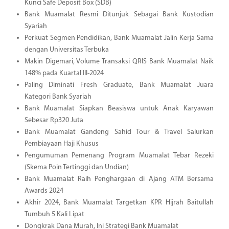
Kunci Safe Deposit Box (SDB)
Bank Muamalat Resmi Ditunjuk Sebagai Bank Kustodian
Syariah
Perkuat Segmen Pendidikan, Bank Muamalat Jalin Kerja Sama
dengan Universitas Terbuka
Makin Digemari, Volume Transaksi QRIS Bank Muamalat Naik
148% pada Kuartal III-2024
Paling Diminati Fresh Graduate, Bank Muamalat Juara
Kategori Bank Syariah
Bank Muamalat Siapkan Beasiswa untuk Anak Karyawan
Sebesar Rp320 Juta
Bank Muamalat Gandeng Sahid Tour & Travel Salurkan
Pembiayaan Haji Khusus
Pengumuman Pemenang Program Muamalat Tebar Rezeki
(Skema Poin Tertinggi dan Undian)
Bank Muamalat Raih Penghargaan di Ajang ATM Bersama
Awards 2024
Akhir 2024, Bank Muamalat Targetkan KPR Hijrah Baitullah
Tumbuh 5 Kali Lipat
Dongkrak Dana Murah, Ini Strategi Bank Muamalat