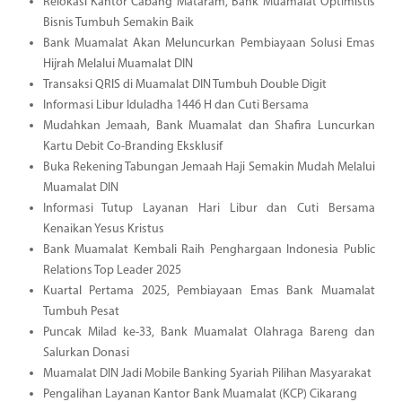
Relokasi Kantor Cabang Mataram, Bank Muamalat Optimistis
Bisnis Tumbuh Semakin Baik
Bank Muamalat Akan Meluncurkan Pembiayaan Solusi Emas
Hijrah Melalui Muamalat DIN
Transaksi QRIS di Muamalat DIN Tumbuh Double Digit
Informasi Libur Iduladha 1446 H dan Cuti Bersama
Mudahkan Jemaah, Bank Muamalat dan Shafira Luncurkan
Kartu Debit Co-Branding Eksklusif
Buka Rekening Tabungan Jemaah Haji Semakin Mudah Melalui
Muamalat DIN
Informasi Tutup Layanan Hari Libur dan Cuti Bersama
Kenaikan Yesus Kristus
Bank Muamalat Kembali Raih Penghargaan Indonesia Public
Relations Top Leader 2025
Kuartal Pertama 2025, Pembiayaan Emas Bank Muamalat
Tumbuh Pesat
Puncak Milad ke-33, Bank Muamalat Olahraga Bareng dan
Salurkan Donasi
Muamalat DIN Jadi Mobile Banking Syariah Pilihan Masyarakat
Pengalihan Layanan Kantor Bank Muamalat (KCP) Cikarang