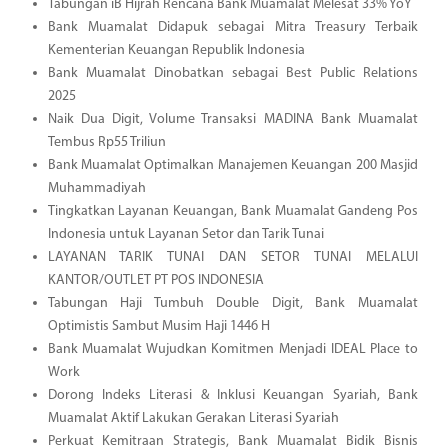
Tabungan iB Hijrah Rencana Bank Muamalat Melesat 33% YoY
Bank Muamalat Didapuk sebagai Mitra Treasury Terbaik
Kementerian Keuangan Republik Indonesia
Bank Muamalat Dinobatkan sebagai Best Public Relations
2025
Naik Dua Digit, Volume Transaksi MADINA Bank Muamalat
Tembus Rp55 Triliun
Bank Muamalat Optimalkan Manajemen Keuangan 200 Masjid
Muhammadiyah
Tingkatkan Layanan Keuangan, Bank Muamalat Gandeng Pos
Indonesia untuk Layanan Setor dan Tarik Tunai
LAYANAN TARIK TUNAI DAN SETOR TUNAI MELALUI
KANTOR/OUTLET PT POS INDONESIA
Tabungan Haji Tumbuh Double Digit, Bank Muamalat
Optimistis Sambut Musim Haji 1446 H
Bank Muamalat Wujudkan Komitmen Menjadi IDEAL Place to
Work
Dorong Indeks Literasi & Inklusi Keuangan Syariah, Bank
Muamalat Aktif Lakukan Gerakan Literasi Syariah
Perkuat Kemitraan Strategis, Bank Muamalat Bidik Bisnis