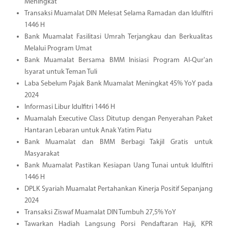
Meningkat
Transaksi Muamalat DIN Melesat Selama Ramadan dan Idulfitri
1446 H
Bank Muamalat Fasilitasi Umrah Terjangkau dan Berkualitas
Melalui Program Umat
Bank Muamalat Bersama BMM Inisiasi Program Al-Qur'an
Isyarat untuk Teman Tuli
Laba Sebelum Pajak Bank Muamalat Meningkat 45% YoY pada
2024
Informasi Libur Idulfitri 1446 H
Muamalah Executive Class Ditutup dengan Penyerahan Paket
Hantaran Lebaran untuk Anak Yatim Piatu
Bank Muamalat dan BMM Berbagi Takjil Gratis untuk
Masyarakat
Bank Muamalat Pastikan Kesiapan Uang Tunai untuk Idulfitri
1446 H
DPLK Syariah Muamalat Pertahankan Kinerja Positif Sepanjang
2024
Transaksi Ziswaf Muamalat DIN Tumbuh 27,5% YoY
Tawarkan Hadiah Langsung Porsi Pendaftaran Haji, KPR