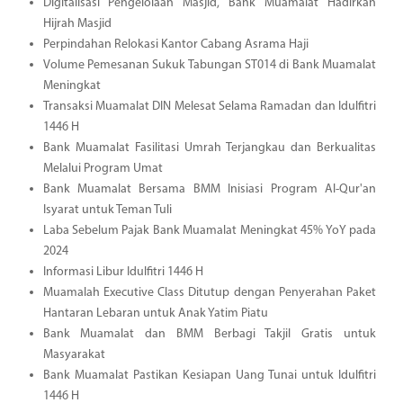
Digitalisasi Pengelolaan Masjid, Bank Muamalat Hadirkan
Hijrah Masjid
Perpindahan Relokasi Kantor Cabang Asrama Haji
Volume Pemesanan Sukuk Tabungan ST014 di Bank Muamalat
Meningkat
Transaksi Muamalat DIN Melesat Selama Ramadan dan Idulfitri
1446 H
Bank Muamalat Fasilitasi Umrah Terjangkau dan Berkualitas
Melalui Program Umat
Bank Muamalat Bersama BMM Inisiasi Program Al-Qur'an
Isyarat untuk Teman Tuli
Laba Sebelum Pajak Bank Muamalat Meningkat 45% YoY pada
2024
Informasi Libur Idulfitri 1446 H
Muamalah Executive Class Ditutup dengan Penyerahan Paket
Hantaran Lebaran untuk Anak Yatim Piatu
Bank Muamalat dan BMM Berbagi Takjil Gratis untuk
Masyarakat
Bank Muamalat Pastikan Kesiapan Uang Tunai untuk Idulfitri
1446 H