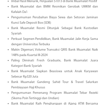
Imbal Hasil Menarik, Penjualan ST013 di Bank Muamalat Positif
Bank Muamalat dan BMM Resmikan Gerobak UMKM dan
Kafalah Da’i
Pengumuman Perubahan Biaya Sewa dan Setoran Jaminan
Kunci Safe Deposit Box (SDB)
Bank Muamalat Resmi Ditunjuk Sebagai Bank Kustodian
Syariah
Perkuat Segmen Pendidikan, Bank Muamalat Jalin Kerja Sama
dengan Universitas Terbuka
Makin Digemari, Volume Transaksi QRIS Bank Muamalat Naik
148% pada Kuartal III-2024
Paling Diminati Fresh Graduate, Bank Muamalat Juara
Kategori Bank Syariah
Bank Muamalat Siapkan Beasiswa untuk Anak Karyawan
Sebesar Rp320 Juta
Bank Muamalat Gandeng Sahid Tour & Travel Salurkan
Pembiayaan Haji Khusus
Pengumuman Pemenang Program Muamalat Tebar Rezeki
(Skema Poin Tertinggi dan Undian)
Bank Muamalat Raih Penghargaan di Ajang ATM Bersama