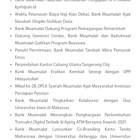
Bank Muamalat Hadirkan Kemudahan Pengajuan KPR melalui
kprhijrah.id
Waktu Pelunasan Biaya Haji Kian Dekat, Bank Muamalat Ajak
Nasabah Disiplin Sisihkan Dana
Bank Muamalat Dukung Program Pemagangan Pemerintah
Dukung Generasi Cerdas, Bank Muamalat dan Baitulmaal
Muamalat Gulirkan Program Beasiswa
Penuhi Permintaan, Bank Muamalat Tambah Mitra Pemasok
Emas
Perpindahan Kantor Cabang Utama Tangerang City
Bank Muamalat Eratkan Kembali Sinergi dengan DPP
Hidayatullah
Milad ke-28, DPLK Syariah Muamalat Ajak Masyarakat Investasi
Persiapan Pensiun
Bank Muamalat Tingkatkan Kolaborasi dengan Dua
Universitas Islam di Makassar
Bank Muamalat Menangkan Penghargaan Pertumbuhan
Transaksi Digital Terbaik di Ajang ATM Bersama Awards 2025
Bank Muamalat Luncurkan Co-Branding Kartu Tanda
Mahasiswa dengan Universitas Airlangga dan Universitas