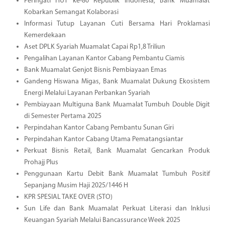
Peringati HUT ke-80 Republik Indonesia, Bank Muamalat
Kobarkan Semangat Kolaborasi
Informasi Tutup Layanan Cuti Bersama Hari Proklamasi
Kemerdekaan
Aset DPLK Syariah Muamalat Capai Rp1,8 Triliun
Pengalihan Layanan Kantor Cabang Pembantu Ciamis
Bank Muamalat Genjot Bisnis Pembiayaan Emas
Gandeng Hiswana Migas, Bank Muamalat Dukung Ekosistem
Energi Melalui Layanan Perbankan Syariah
Pembiayaan Multiguna Bank Muamalat Tumbuh Double Digit
di Semester Pertama 2025
Perpindahan Kantor Cabang Pembantu Sunan Giri
Perpindahan Kantor Cabang Utama Pematangsiantar
Perkuat Bisnis Retail, Bank Muamalat Gencarkan Produk
Prohajj Plus
Penggunaan Kartu Debit Bank Muamalat Tumbuh Positif
Sepanjang Musim Haji 2025/1446 H
KPR SPESIAL TAKE OVER (STO)
Sun Life dan Bank Muamalat Perkuat Literasi dan Inklusi
Keuangan Syariah Melalui Bancassurance Week 2025