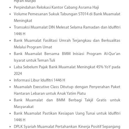
Hijrah Masjid
Perpindahan Relokasi Kantor Cabang Asrama Haji
Volume Pemesanan Sukuk Tabungan ST014 di Bank Muamalat
Meningkat
Transaksi Muamalat DIN Melesat Selama Ramadan dan Idulfitri
1446 H
Bank Muamalat Fasilitasi Umrah Terjangkau dan Berkualitas
Melalui Program Umat
Bank Muamalat Bersama BMM Inisiasi Program Al-Qur'an
Isyarat untuk Teman Tuli
Laba Sebelum Pajak Bank Muamalat Meningkat 45% YoY pada
2024
Informasi Libur Idulfitri 1446 H
Muamalah Executive Class Ditutup dengan Penyerahan Paket
Hantaran Lebaran untuk Anak Yatim Piatu
Bank Muamalat dan BMM Berbagi Takjil Gratis untuk
Masyarakat
Bank Muamalat Pastikan Kesiapan Uang Tunai untuk Idulfitri
1446 H
DPLK Syariah Muamalat Pertahankan Kinerja Positif Sepanjang