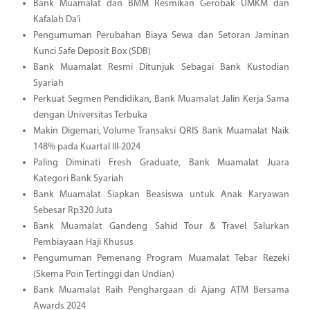
Bank Muamalat dan BMM Resmikan Gerobak UMKM dan
Kafalah Da’i
Pengumuman Perubahan Biaya Sewa dan Setoran Jaminan
Kunci Safe Deposit Box (SDB)
Bank Muamalat Resmi Ditunjuk Sebagai Bank Kustodian
Syariah
Perkuat Segmen Pendidikan, Bank Muamalat Jalin Kerja Sama
dengan Universitas Terbuka
Makin Digemari, Volume Transaksi QRIS Bank Muamalat Naik
148% pada Kuartal III-2024
Paling Diminati Fresh Graduate, Bank Muamalat Juara
Kategori Bank Syariah
Bank Muamalat Siapkan Beasiswa untuk Anak Karyawan
Sebesar Rp320 Juta
Bank Muamalat Gandeng Sahid Tour & Travel Salurkan
Pembiayaan Haji Khusus
Pengumuman Pemenang Program Muamalat Tebar Rezeki
(Skema Poin Tertinggi dan Undian)
Bank Muamalat Raih Penghargaan di Ajang ATM Bersama
Awards 2024