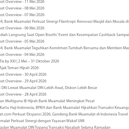
ket Overview - 11 Mei 2026
ket Overview - 08 Mei 2026
ket Overview - 07 Mei 2026
34, Bank Muamalat Perkuat Sinergi Filantropi: Renovasi Masjid dan Musala 
ket Overview - 06 Mei 2026
diah Langsung Saat Open Booth/ Event dan Kesempatan Cashback Sampai
ket Overview - 05 Mei 2026
-34, Bank Muamalat Teguhkan Komitmen Tumbuh Bersama dan Memberi Ma
ket Overview - 04 Mei 2026
ix by XXI | 2 Mei – 31 Oktober 2026
jak Teman Hijrah 2026
ket Overview - 30 April 2026
ket Overview - 29 April 2026
 DKI Lewat Muamalat DIN Lebih Awal, Diskon Lebih Besar
ket Overview - 28 April 2026
n Multiguna iB Hijrah Bank Muamalat Meningkat Pesat
Kartu Haji Indonesia, BPKH dan Bank Muamalat Hijrahkan Transaksi Keuan
et.com Perkuat Ekspansi 2026, Gandeng Bank Muamalat di Indonesia Trave
malat Perkuat Sinergi dengan Yayasan Wakaf UMI
ggulan Muamalat DIN Topang Transaksi Nasabah Selama Ramadan