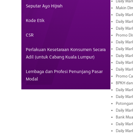
Daily Mark
Seputar Ayo Hijrah
Makin Di
Daily Mark
Kode Etik
Daily Mark
Daily Mark
CSR
Promo Dis
Daily Mark
Perlakuan Kesetaraan Konsumen Secara
Daily Mark
Daily Mark
Adil (untuk Cabang Kuala Lumpur)
Daily Mark
Daily Mark
Lembaga dan Profesi Penunjang Pasar
Promo Cas
Modal
BPKH dan
Daily Mark
Daily Mark
Potongan 
Daily Mark
Bank Muam
Daily Mark
Daily Mark