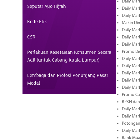
Daily Mar
Seputar Ayo Hijrah
Daily Mark
Daily Mark
Kode Etik
Makin Di
Daily Mark
CSR
Daily Mark
Daily Mark
Perlakuan Kesetaraan Konsumen Secara
Promo Dis
Daily Mark
Adil (untuk Cabang Kuala Lumpur)
Daily Mark
Daily Mark
Lembaga dan Profesi Penunjang Pasar
Daily Mark
Modal
Daily Mark
Promo Cas
BPKH dan
Daily Mark
Daily Mark
Potongan 
Daily Mark
Bank Muam