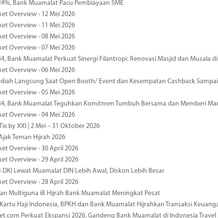
4%, Bank Muamalat Pacu Pembiayaan SME
ket Overview - 12 Mei 2026
ket Overview - 11 Mei 2026
ket Overview - 08 Mei 2026
ket Overview - 07 Mei 2026
34, Bank Muamalat Perkuat Sinergi Filantropi: Renovasi Masjid dan Musala 
ket Overview - 06 Mei 2026
diah Langsung Saat Open Booth/ Event dan Kesempatan Cashback Sampai
ket Overview - 05 Mei 2026
-34, Bank Muamalat Teguhkan Komitmen Tumbuh Bersama dan Memberi Ma
ket Overview - 04 Mei 2026
ix by XXI | 2 Mei – 31 Oktober 2026
jak Teman Hijrah 2026
ket Overview - 30 April 2026
ket Overview - 29 April 2026
 DKI Lewat Muamalat DIN Lebih Awal, Diskon Lebih Besar
ket Overview - 28 April 2026
n Multiguna iB Hijrah Bank Muamalat Meningkat Pesat
Kartu Haji Indonesia, BPKH dan Bank Muamalat Hijrahkan Transaksi Keuan
et.com Perkuat Ekspansi 2026, Gandeng Bank Muamalat di Indonesia Trave