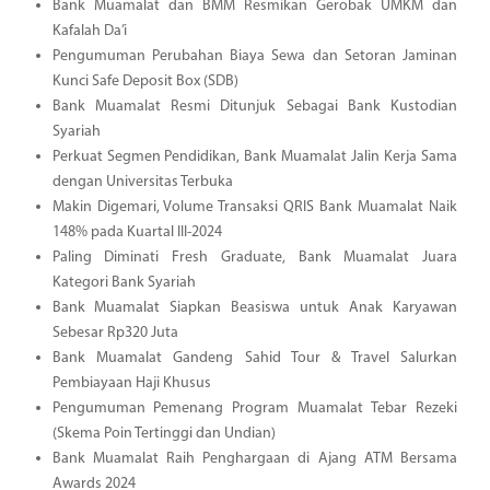
Bank Muamalat dan BMM Resmikan Gerobak UMKM dan
Kafalah Da’i
Pengumuman Perubahan Biaya Sewa dan Setoran Jaminan
Kunci Safe Deposit Box (SDB)
Bank Muamalat Resmi Ditunjuk Sebagai Bank Kustodian
Syariah
Perkuat Segmen Pendidikan, Bank Muamalat Jalin Kerja Sama
dengan Universitas Terbuka
Makin Digemari, Volume Transaksi QRIS Bank Muamalat Naik
148% pada Kuartal III-2024
Paling Diminati Fresh Graduate, Bank Muamalat Juara
Kategori Bank Syariah
Bank Muamalat Siapkan Beasiswa untuk Anak Karyawan
Sebesar Rp320 Juta
Bank Muamalat Gandeng Sahid Tour & Travel Salurkan
Pembiayaan Haji Khusus
Pengumuman Pemenang Program Muamalat Tebar Rezeki
(Skema Poin Tertinggi dan Undian)
Bank Muamalat Raih Penghargaan di Ajang ATM Bersama
Awards 2024