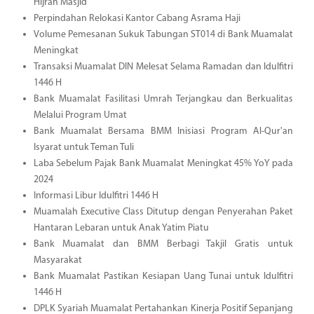
Hijrah Masjid
Perpindahan Relokasi Kantor Cabang Asrama Haji
Volume Pemesanan Sukuk Tabungan ST014 di Bank Muamalat
Meningkat
Transaksi Muamalat DIN Melesat Selama Ramadan dan Idulfitri
1446 H
Bank Muamalat Fasilitasi Umrah Terjangkau dan Berkualitas
Melalui Program Umat
Bank Muamalat Bersama BMM Inisiasi Program Al-Qur'an
Isyarat untuk Teman Tuli
Laba Sebelum Pajak Bank Muamalat Meningkat 45% YoY pada
2024
Informasi Libur Idulfitri 1446 H
Muamalah Executive Class Ditutup dengan Penyerahan Paket
Hantaran Lebaran untuk Anak Yatim Piatu
Bank Muamalat dan BMM Berbagi Takjil Gratis untuk
Masyarakat
Bank Muamalat Pastikan Kesiapan Uang Tunai untuk Idulfitri
1446 H
DPLK Syariah Muamalat Pertahankan Kinerja Positif Sepanjang