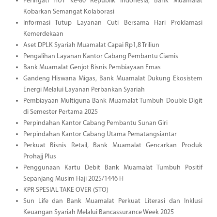
Peringati HUT ke-80 Republik Indonesia, Bank Muamalat
Kobarkan Semangat Kolaborasi
Informasi Tutup Layanan Cuti Bersama Hari Proklamasi
Kemerdekaan
Aset DPLK Syariah Muamalat Capai Rp1,8 Triliun
Pengalihan Layanan Kantor Cabang Pembantu Ciamis
Bank Muamalat Genjot Bisnis Pembiayaan Emas
Gandeng Hiswana Migas, Bank Muamalat Dukung Ekosistem
Energi Melalui Layanan Perbankan Syariah
Pembiayaan Multiguna Bank Muamalat Tumbuh Double Digit
di Semester Pertama 2025
Perpindahan Kantor Cabang Pembantu Sunan Giri
Perpindahan Kantor Cabang Utama Pematangsiantar
Perkuat Bisnis Retail, Bank Muamalat Gencarkan Produk
Prohajj Plus
Penggunaan Kartu Debit Bank Muamalat Tumbuh Positif
Sepanjang Musim Haji 2025/1446 H
KPR SPESIAL TAKE OVER (STO)
Sun Life dan Bank Muamalat Perkuat Literasi dan Inklusi
Keuangan Syariah Melalui Bancassurance Week 2025