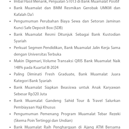
Imbal Hasil Menarik, Penjualan ST013 di Bank Muamalat Positif
Bank Muamalat dan BMM Resmikan Gerobak UMKM dan
Kafalah Da’i
Pengumuman Perubahan Biaya Sewa dan Setoran Jaminan
Kunci Safe Deposit Box (SDB)
Bank Muamalat Resmi Ditunjuk Sebagai Bank Kustodian
Syariah
Perkuat Segmen Pendidikan, Bank Muamalat Jalin Kerja Sama
dengan Universitas Terbuka
Makin Digemari, Volume Transaksi QRIS Bank Muamalat Naik
148% pada Kuartal III-2024
Paling Diminati Fresh Graduate, Bank Muamalat Juara
Kategori Bank Syariah
Bank Muamalat Siapkan Beasiswa untuk Anak Karyawan
Sebesar Rp320 Juta
Bank Muamalat Gandeng Sahid Tour & Travel Salurkan
Pembiayaan Haji Khusus
Pengumuman Pemenang Program Muamalat Tebar Rezeki
(Skema Poin Tertinggi dan Undian)
Bank Muamalat Raih Penghargaan di Ajang ATM Bersama