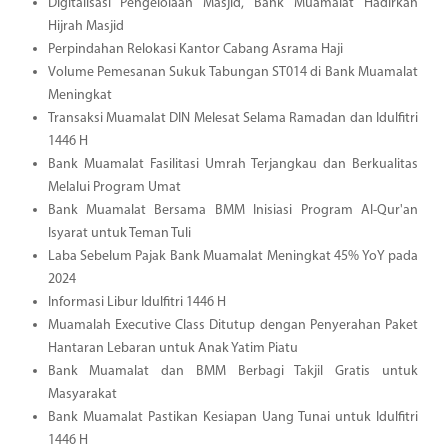
Digitalisasi Pengelolaan Masjid, Bank Muamalat Hadirkan
Hijrah Masjid
Perpindahan Relokasi Kantor Cabang Asrama Haji
Volume Pemesanan Sukuk Tabungan ST014 di Bank Muamalat
Meningkat
Transaksi Muamalat DIN Melesat Selama Ramadan dan Idulfitri
1446 H
Bank Muamalat Fasilitasi Umrah Terjangkau dan Berkualitas
Melalui Program Umat
Bank Muamalat Bersama BMM Inisiasi Program Al-Qur'an
Isyarat untuk Teman Tuli
Laba Sebelum Pajak Bank Muamalat Meningkat 45% YoY pada
2024
Informasi Libur Idulfitri 1446 H
Muamalah Executive Class Ditutup dengan Penyerahan Paket
Hantaran Lebaran untuk Anak Yatim Piatu
Bank Muamalat dan BMM Berbagi Takjil Gratis untuk
Masyarakat
Bank Muamalat Pastikan Kesiapan Uang Tunai untuk Idulfitri
1446 H