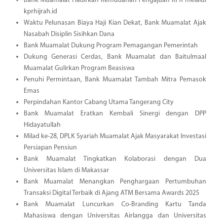
Bank Muamalat Hadirkan Kemudahan Pengajuan KPR melalui
kprhijrah.id
Waktu Pelunasan Biaya Haji Kian Dekat, Bank Muamalat Ajak
Nasabah Disiplin Sisihkan Dana
Bank Muamalat Dukung Program Pemagangan Pemerintah
Dukung Generasi Cerdas, Bank Muamalat dan Baitulmaal
Muamalat Gulirkan Program Beasiswa
Penuhi Permintaan, Bank Muamalat Tambah Mitra Pemasok
Emas
Perpindahan Kantor Cabang Utama Tangerang City
Bank Muamalat Eratkan Kembali Sinergi dengan DPP
Hidayatullah
Milad ke-28, DPLK Syariah Muamalat Ajak Masyarakat Investasi
Persiapan Pensiun
Bank Muamalat Tingkatkan Kolaborasi dengan Dua
Universitas Islam di Makassar
Bank Muamalat Menangkan Penghargaan Pertumbuhan
Transaksi Digital Terbaik di Ajang ATM Bersama Awards 2025
Bank Muamalat Luncurkan Co-Branding Kartu Tanda
Mahasiswa dengan Universitas Airlangga dan Universitas