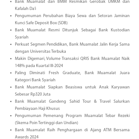
Bank Muamalat dan BMM Resmikan Gerobak UMKM dan
Kafalah Da’i
Pengumuman Perubahan Biaya Sewa dan Setoran Jaminan
Kunci Safe Deposit Box (SDB)
Bank Muamalat Resmi Ditunjuk Sebagai Bank Kustodian
Syariah
Perkuat Segmen Pendidikan, Bank Muamalat Jalin Kerja Sama
dengan Universitas Terbuka
Makin Digemari, Volume Transaksi QRIS Bank Muamalat Naik
148% pada Kuartal III-2024
Paling Diminati Fresh Graduate, Bank Muamalat Juara
Kategori Bank Syariah
Bank Muamalat Siapkan Beasiswa untuk Anak Karyawan
Sebesar Rp320 Juta
Bank Muamalat Gandeng Sahid Tour & Travel Salurkan
Pembiayaan Haji Khusus
Pengumuman Pemenang Program Muamalat Tebar Rezeki
(Skema Poin Tertinggi dan Undian)
Bank Muamalat Raih Penghargaan di Ajang ATM Bersama
Awards 2024