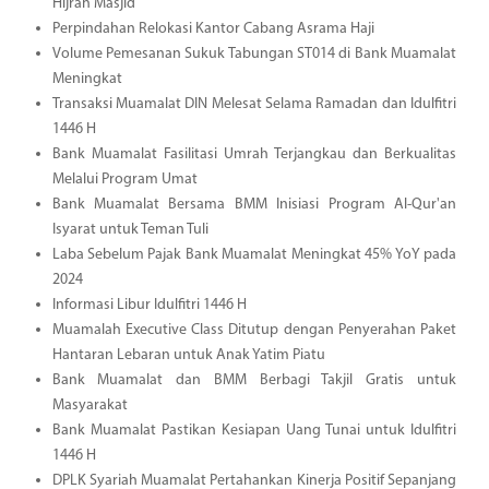
Hijrah Masjid
Perpindahan Relokasi Kantor Cabang Asrama Haji
Volume Pemesanan Sukuk Tabungan ST014 di Bank Muamalat
Meningkat
Transaksi Muamalat DIN Melesat Selama Ramadan dan Idulfitri
1446 H
Bank Muamalat Fasilitasi Umrah Terjangkau dan Berkualitas
Melalui Program Umat
Bank Muamalat Bersama BMM Inisiasi Program Al-Qur'an
Isyarat untuk Teman Tuli
Laba Sebelum Pajak Bank Muamalat Meningkat 45% YoY pada
2024
Informasi Libur Idulfitri 1446 H
Muamalah Executive Class Ditutup dengan Penyerahan Paket
Hantaran Lebaran untuk Anak Yatim Piatu
Bank Muamalat dan BMM Berbagi Takjil Gratis untuk
Masyarakat
Bank Muamalat Pastikan Kesiapan Uang Tunai untuk Idulfitri
1446 H
DPLK Syariah Muamalat Pertahankan Kinerja Positif Sepanjang