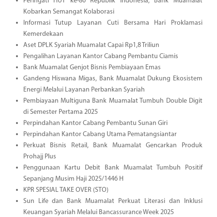
Peringati HUT ke-80 Republik Indonesia, Bank Muamalat
Kobarkan Semangat Kolaborasi
Informasi Tutup Layanan Cuti Bersama Hari Proklamasi
Kemerdekaan
Aset DPLK Syariah Muamalat Capai Rp1,8 Triliun
Pengalihan Layanan Kantor Cabang Pembantu Ciamis
Bank Muamalat Genjot Bisnis Pembiayaan Emas
Gandeng Hiswana Migas, Bank Muamalat Dukung Ekosistem
Energi Melalui Layanan Perbankan Syariah
Pembiayaan Multiguna Bank Muamalat Tumbuh Double Digit
di Semester Pertama 2025
Perpindahan Kantor Cabang Pembantu Sunan Giri
Perpindahan Kantor Cabang Utama Pematangsiantar
Perkuat Bisnis Retail, Bank Muamalat Gencarkan Produk
Prohajj Plus
Penggunaan Kartu Debit Bank Muamalat Tumbuh Positif
Sepanjang Musim Haji 2025/1446 H
KPR SPESIAL TAKE OVER (STO)
Sun Life dan Bank Muamalat Perkuat Literasi dan Inklusi
Keuangan Syariah Melalui Bancassurance Week 2025