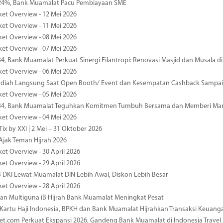
4%, Bank Muamalat Pacu Pembiayaan SME
ket Overview - 12 Mei 2026
ket Overview - 11 Mei 2026
ket Overview - 08 Mei 2026
ket Overview - 07 Mei 2026
34, Bank Muamalat Perkuat Sinergi Filantropi: Renovasi Masjid dan Musala 
ket Overview - 06 Mei 2026
diah Langsung Saat Open Booth/ Event dan Kesempatan Cashback Sampai
ket Overview - 05 Mei 2026
-34, Bank Muamalat Teguhkan Komitmen Tumbuh Bersama dan Memberi Ma
ket Overview - 04 Mei 2026
ix by XXI | 2 Mei – 31 Oktober 2026
jak Teman Hijrah 2026
ket Overview - 30 April 2026
ket Overview - 29 April 2026
 DKI Lewat Muamalat DIN Lebih Awal, Diskon Lebih Besar
ket Overview - 28 April 2026
n Multiguna iB Hijrah Bank Muamalat Meningkat Pesat
Kartu Haji Indonesia, BPKH dan Bank Muamalat Hijrahkan Transaksi Keuan
et.com Perkuat Ekspansi 2026, Gandeng Bank Muamalat di Indonesia Trave