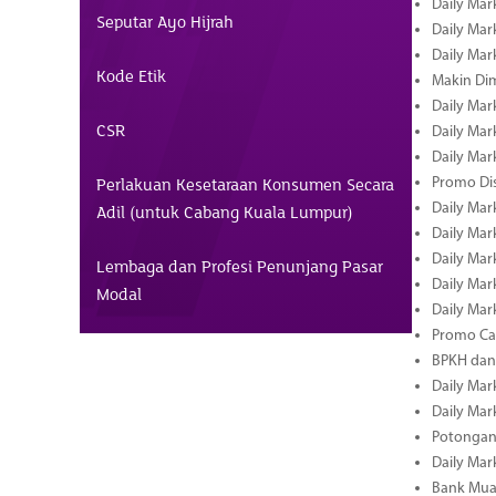
Daily Mar
Seputar Ayo Hijrah
Daily Mark
Daily Mark
Kode Etik
Makin Di
Daily Mark
CSR
Daily Mark
Daily Mark
Perlakuan Kesetaraan Konsumen Secara
Promo Dis
Daily Mark
Adil (untuk Cabang Kuala Lumpur)
Daily Mark
Daily Mark
Lembaga dan Profesi Penunjang Pasar
Daily Mark
Modal
Daily Mark
Promo Cas
BPKH dan
Daily Mark
Daily Mark
Potongan 
Daily Mark
Bank Muam